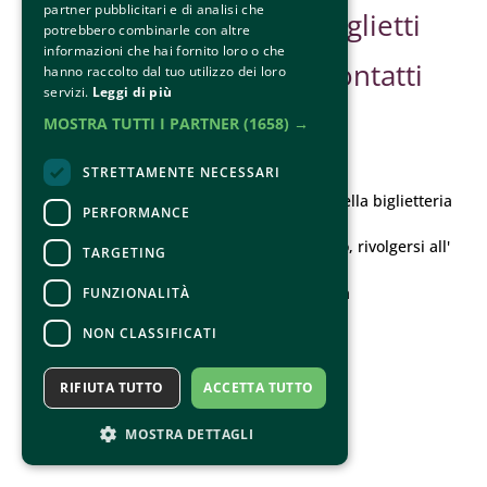
partner pubblicitari e di analisi che
Safe Guarding
Biglietti
potrebbero combinarle con altre
informazioni che hai fornito loro o che
Contatti
hanno raccolto dal tuo utilizzo dei loro
servizi.
Leggi di più
MOSTRA TUTTI I PARTNER
(1658) →
CONTATTI
STRETTAMENTE NECESSARI
Per informazioni e supporto all'acquisto della biglietteria
PERFORMANCE
Clicca qui
Per informazioni sul programma e l'evento, rivolgersi all'
TARGETING
organizzatore
.
Dichiarazione di accessibilità
FUNZIONALITÀ
NON CLASSIFICATI
RIFIUTA TUTTO
ACCETTA TUTTO
MOSTRA DETTAGLI