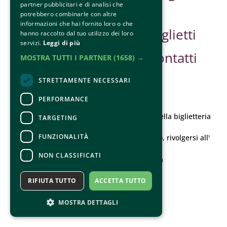
partner pubblicitari e di analisi che
Sponsor
potrebbero combinarle con altre
informazioni che hai fornito loro o che
Safe Guarding
Biglietti
hanno raccolto dal tuo utilizzo dei loro
servizi.
Leggi di più
Contatti
MOSTRA TUTTI I PARTNER
(1658) →
STRETTAMENTE NECESSARI
PERFORMANCE
CONTATTI
Per informazioni e supporto all'acquisto della biglietteria
TARGETING
Clicca qui
FUNZIONALITÀ
Per informazioni sul programma e l'evento, rivolgersi all'
organizzatore
.
NON CLASSIFICATI
Dichiarazione di accessibilità
RIFIUTA TUTTO
ACCETTA TUTTO
MOSTRA DETTAGLI