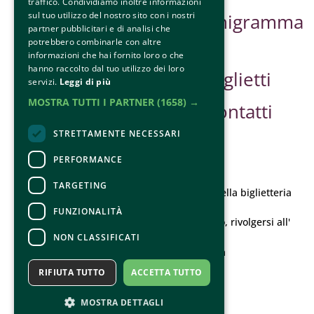
traffico. Condividiamo inoltre informazioni
sul tuo utilizzo del nostro sito con i nostri
Partner &
Organigramma
partner pubblicitari e di analisi che
Sponsor
potrebbero combinarle con altre
informazioni che hai fornito loro o che
hanno raccolto dal tuo utilizzo dei loro
Safe Guarding
Biglietti
servizi.
Leggi di più
MOSTRA TUTTI I PARTNER
(1658) →
Contatti
STRETTAMENTE NECESSARI
PERFORMANCE
CONTATTI
TARGETING
Per informazioni e supporto all'acquisto della biglietteria
Clicca qui
FUNZIONALITÀ
Per informazioni sul programma e l'evento, rivolgersi all'
organizzatore
.
NON CLASSIFICATI
Dichiarazione di accessibilità
RIFIUTA TUTTO
ACCETTA TUTTO
MOSTRA DETTAGLI