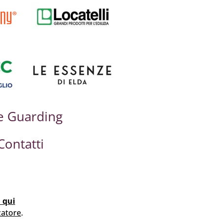
e Guarding
Contatti
a qui
zatore
.