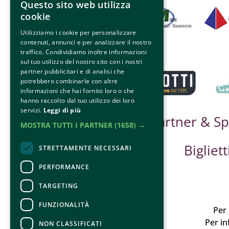
Questo sito web utilizza
cookie
Utilizziamo i cookie per personalizzare
contenuti, annunci e per analizzare il nostro
traffico. Condividiamo inoltre informazioni
sul tuo utilizzo del nostro sito con i nostri
partner pubblicitari e di analisi che
potrebbero combinarle con altre
informazioni che hai fornito loro o che
hanno raccolto dal tuo utilizzo dei loro
servizi.
Leggi di più
Partner & S
MOSTRA TUTTI I PARTNER
(1658) →
Bigliett
STRETTAMENTE NECESSARI
PERFORMANCE
TARGETING
FUNZIONALITÀ
Per 
Per in
NON CLASSIFICATI