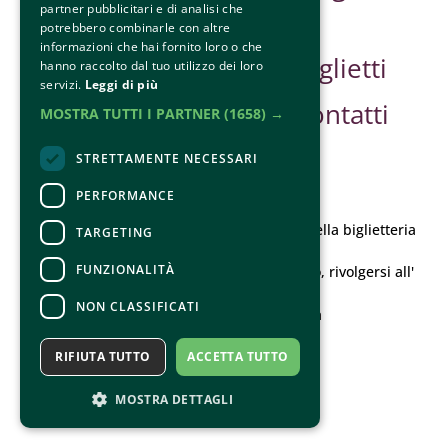
partner pubblicitari e di analisi che
Sponsor
potrebbero combinarle con altre
informazioni che hai fornito loro o che
Safe Guarding
Biglietti
hanno raccolto dal tuo utilizzo dei loro
servizi.
Leggi di più
Contatti
MOSTRA TUTTI I PARTNER
(1658) →
STRETTAMENTE NECESSARI
PERFORMANCE
CONTATTI
Per informazioni e supporto all'acquisto della biglietteria
TARGETING
Clicca qui
FUNZIONALITÀ
Per informazioni sul programma e l'evento, rivolgersi all'
organizzatore
.
NON CLASSIFICATI
Dichiarazione di accessibilità
RIFIUTA TUTTO
ACCETTA TUTTO
MOSTRA DETTAGLI