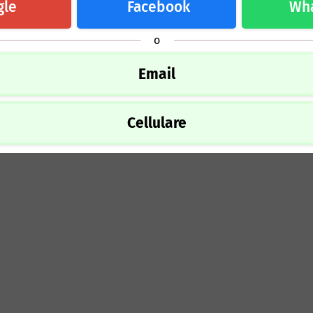
gle
Facebook
Wh
o
Email
Cellulare