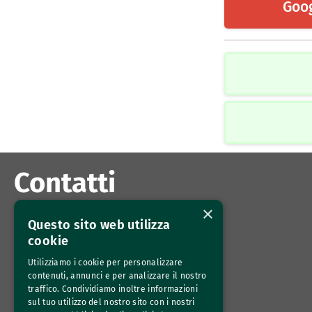
Goo
Contatti
×
Azienda Agricola Torre in Pietra Carandini
Questo sito web utilizza
Via Terralba 319
cookie
00054 Torrimpietra (Roma) 
Utilizziamo i cookie per personalizzare
contenuti, annunci e per analizzare il nostro
info@torreinpietracarandini.it
traffico. Condividiamo inoltre informazioni
Susanna Carandini 335 7277303 
sul tuo utilizzo del nostro sito con i nostri