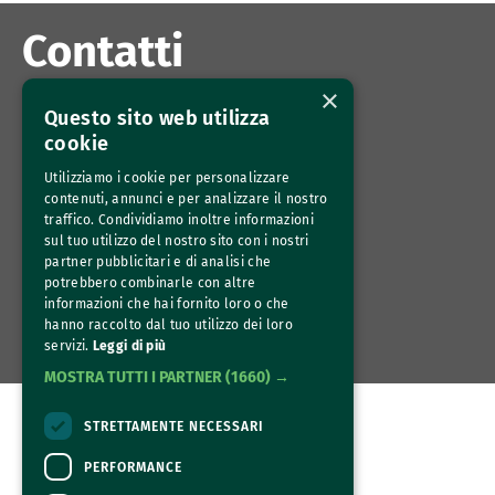
Contatti
×
Azienda Agricola Torre in Pietra Carandini
Questo sito web utilizza
Via Terralba 319
cookie
00054 Torrimpietra (Roma) 
Utilizziamo i cookie per personalizzare
contenuti, annunci e per analizzare il nostro
info@torreinpietracarandini.it
traffico. Condividiamo inoltre informazioni
Susanna Carandini 335 7277303 
sul tuo utilizzo del nostro sito con i nostri
partner pubblicitari e di analisi che
Inviaci un messaggio
potrebbero combinarle con altre
informazioni che hai fornito loro o che
Iscriviti alla nostra Newsletter
hanno raccolto dal tuo utilizzo dei loro
servizi.
Leggi di più
MOSTRA TUTTI I PARTNER
(1660) →
STRETTAMENTE NECESSARI
PERFORMANCE