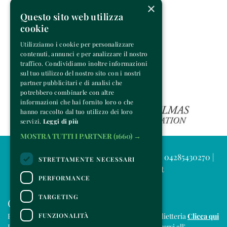
×
Questo sito web utilizza
cookie
Utilizziamo i cookie per personalizzare
contenuti, annunci e per analizzare il nostro
traffico. Condividiamo inoltre informazioni
sul tuo utilizzo del nostro sito con i nostri
partner pubblicitari e di analisi che
potrebbero combinarle con altre
informazioni che hai fornito loro o che
hanno raccolto dal tuo utilizzo dei loro
servizi.
Leggi di più
MOSTRA TUTTI I PARTNER
(1660) →
© 2025 Venice Music Project | P.IVA e C.F. 04285430270 |
STRETTAMENTE NECESSARI
info@venicemusicproject.it
PERFORMANCE
TARGETING
CONTATTI
FUNZIONALITÀ
Per informazioni e supporto all'acquisto della biglietteria
Clicca qui
Per informazioni sul programma e l'evento, rivolgersi all'