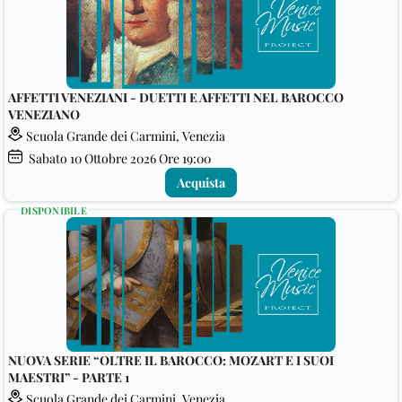
AFFETTI VENEZIANI - DUETTI E AFFETTI NEL BAROCCO
VENEZIANO
Scuola Grande dei Carmini, Venezia
Sabato
10
Ottobre 2026
Ore 19:00
Acquista
DISPONIBILE
NUOVA SERIE “OLTRE IL BAROCCO: MOZART E I SUOI
MAESTRI” - PARTE 1
Scuola Grande dei Carmini, Venezia