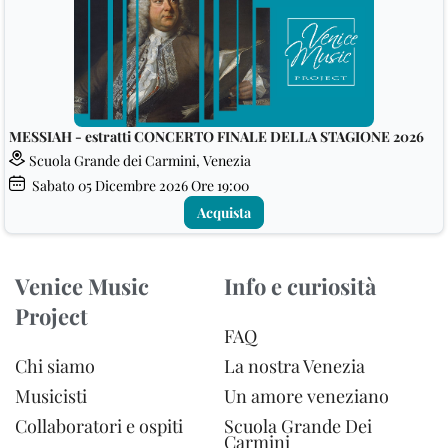
MESSIAH - estratti CONCERTO FINALE DELLA STAGIONE 2026
Scuola Grande dei Carmini, Venezia
Sabato
05
Dicembre 2026
Ore 19:00
Acquista
Venice Music
Info e curiosità
Project
FAQ
Chi siamo
La nostra Venezia
Musicisti
Un amore veneziano
Collaboratori e ospiti
Scuola Grande Dei
Carmini