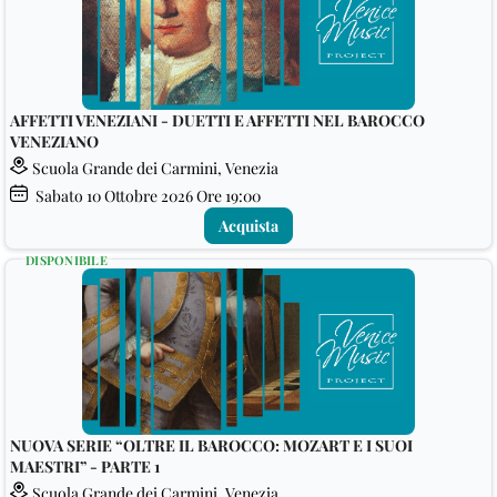
AFFETTI VENEZIANI - DUETTI E AFFETTI NEL BAROCCO
VENEZIANO
Scuola Grande dei Carmini, Venezia
Sabato
10
Ottobre 2026
Ore 19:00
Acquista
DISPONIBILE
NUOVA SERIE “OLTRE IL BAROCCO: MOZART E I SUOI
MAESTRI” - PARTE 1
Scuola Grande dei Carmini, Venezia