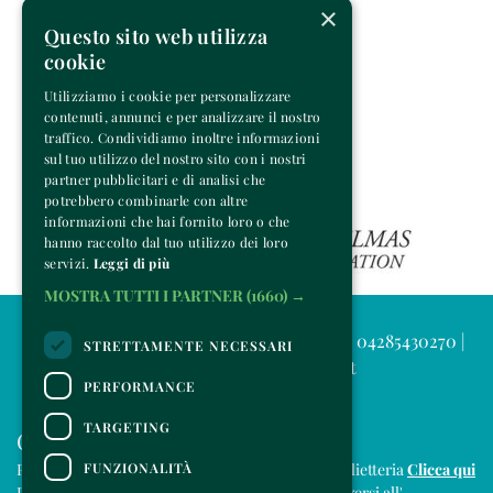
×
Questo sito web utilizza
cookie
Utilizziamo i cookie per personalizzare
contenuti, annunci e per analizzare il nostro
traffico. Condividiamo inoltre informazioni
sul tuo utilizzo del nostro sito con i nostri
partner pubblicitari e di analisi che
potrebbero combinarle con altre
informazioni che hai fornito loro o che
hanno raccolto dal tuo utilizzo dei loro
servizi.
Leggi di più
MOSTRA TUTTI I PARTNER
(1660) →
© 2025 Venice Music Project | P.IVA e C.F. 04285430270 |
STRETTAMENTE NECESSARI
info@venicemusicproject.it
PERFORMANCE
TARGETING
CONTATTI
FUNZIONALITÀ
Per informazioni e supporto all'acquisto della biglietteria
Clicca qui
Per informazioni sul programma e l'evento, rivolgersi all'