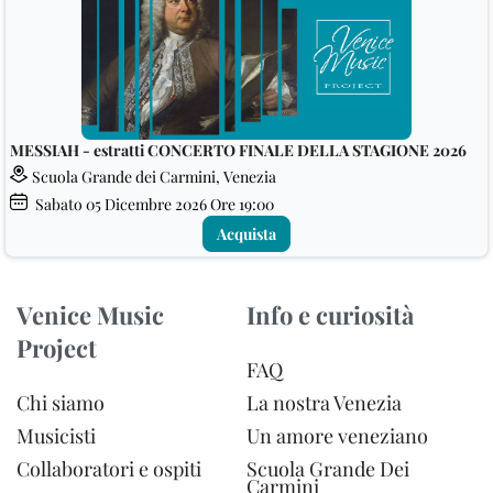
MESSIAH - estratti CONCERTO FINALE DELLA STAGIONE 2026
Scuola Grande dei Carmini, Venezia
Sabato
05
Dicembre 2026
Ore 19:00
Acquista
Venice Music
Info e curiosità
Project
FAQ
Chi siamo
La nostra Venezia
Musicisti
Un amore veneziano
Collaboratori e ospiti
Scuola Grande Dei
Carmini