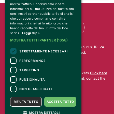
nostro traffico. Condividiamo inoltre
informazioni sul tuo utilizzo del nostro sito
con i nostri partner pubblicitari e di analisi
che potrebbero combinarle con altre
informazioni che hai fornito loro o che
hanno raccolto dal tuo utilizzo dei loro
servizi.
Leggi di più
MOSTRA TUTTI I PARTNER
(1658) →
© 2025 RO.MA. UNION Marketing & Trade S.r.l.s. (P.IVA
STRETTAMENTE NECESSARI
01813970884). All rights reserved.
PERFORMANCE
CONTACTS
TARGETING
For information and support in purchasing tickets
Click here
For information on the program and the event, contact the
FUNZIONALITÀ
organizer
.
Accessibility statement
NON CLASSIFICATI
RIFIUTA TUTTO
ACCETTA TUTTO
MOSTRA DETTAGLI