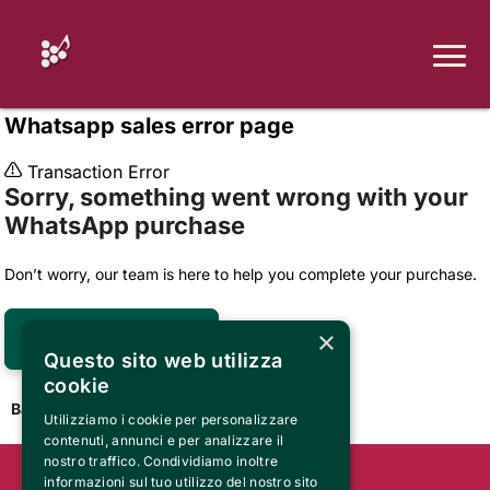
Whatsapp sales error page

Transaction Error
Sorry, something went wrong with your
WhatsApp purchase
Don’t worry, our team is here to help you complete your purchase.
×
Contact support

Questo sito web utilizza
cookie
Back to Home Page
Utilizziamo i cookie per personalizzare
contenuti, annunci e per analizzare il
nostro traffico. Condividiamo inoltre
informazioni sul tuo utilizzo del nostro sito