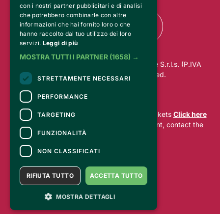
con i nostri partner pubblicitari e di analisi
che potrebbero combinarle con altre
informazioni che hai fornito loro o che
hanno raccolto dal tuo utilizzo dei loro
servizi.
Leggi di più
MOSTRA TUTTI I PARTNER
(1658) →
© 2025 RO.MA. UNION Marketing & Trade S.r.l.s. (P.IVA
01813970884). All rights reserved.
STRETTAMENTE NECESSARI
PERFORMANCE
CONTACTS
For information and support in purchasing tickets
Click here
TARGETING
For information on the program and the event, contact the
FUNZIONALITÀ
organizer
.
Accessibility statement
NON CLASSIFICATI
RIFIUTA TUTTO
ACCETTA TUTTO
MOSTRA DETTAGLI