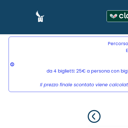
Percorso
E
da 4 biglietti: 25€ a persona con bi
Il prezzo finale scontato viene calcola