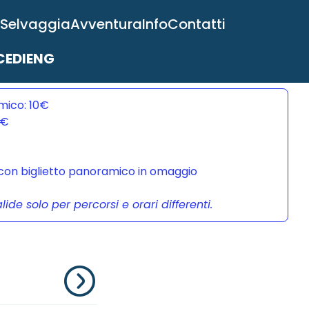
 Selvaggia
Avventura
Info
Contatti
EDI
ENG
mico: 10€
0€
a con biglietto panoramico in omaggio
de solo per percorsi e orari differenti.