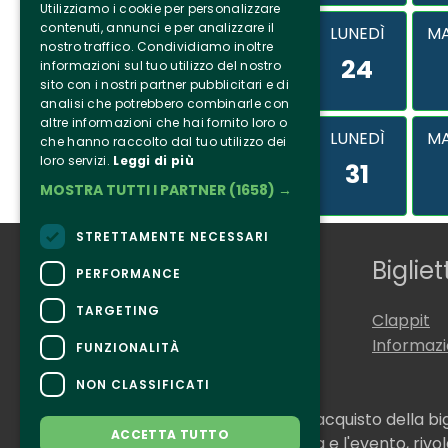
Utilizziamo i cookie per personalizzare
contenuti, annunci e per analizzare il
LUNEDÌ
MA
nostro traffico. Condividiamo inoltre
24
informazioni sul tuo utilizzo del nostro
sito con i nostri partner pubblicitari e di
analisi che potrebbero combinarle con
altre informazioni che hai fornito loro o
LUNEDÌ
MA
che hanno raccolto dal tuo utilizzo dei
loro servizi.
Leggi di più
31
MOSTRA TUTTI I PARTNER
(1658) →
STRETTAMENTE NECESSARI
Chi siamo
Bigliet
PERFORMANCE
TARGETING
Tenuta Selvaggia
Clappit
Contatti
Informaz
FUNZIONALITÀ
NON CLASSIFICATI
CONTATTI
Per informazioni e supporto all'acquisto della bi
ACCETTA TUTTO
Per informazioni sul programma e l'evento, rivolg