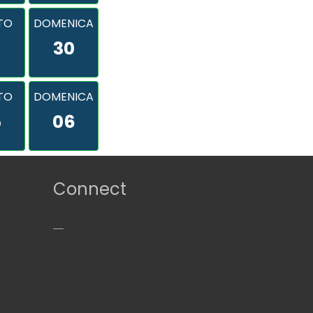
TO
DOMENICA
9
30
TO
DOMENICA
5
06
Connect