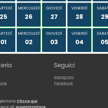
RTEDÌ
MERCOLEDÌ
GIOVEDÌ
VENERDÌ
SABA
25
26
27
28
2
RTEDÌ
MERCOLEDÌ
GIOVEDÌ
VENERDÌ
SABA
01
02
03
04
0
teria
Seguici
Instagram
ione
Facebook
glietteria
Clicca qui
ersi all'
organizzatore
.