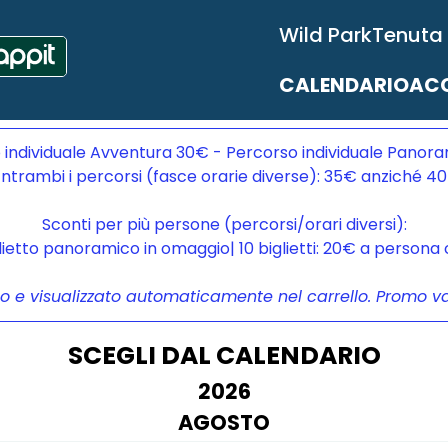
Wild Park
Tenuta
CALENDARIO
ACC
 individuale Avventura 30€ - Percorso individuale Panora
ntrambi i percorsi (fasce orarie diverse): 35€ anziché 4
Sconti per più persone (percorsi/orari diversi):
glietto panoramico in omaggio| 10 biglietti: 20€ a person
to e visualizzato automaticamente nel carrello. Promo vali
SCEGLI DAL CALENDARIO
2026
AGOSTO