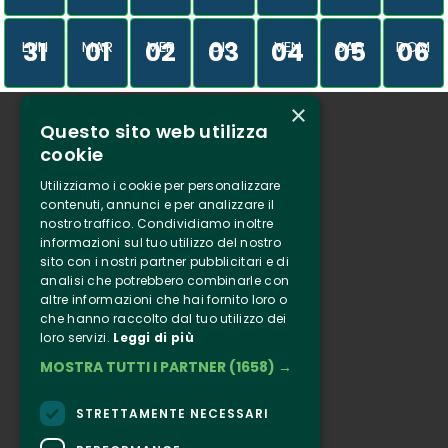
31
01
02
03
04
05
06
LUN
MAR
MER
GIO
VEN
SAB
DOM
×
Questo sito web utilizza
Chi siamo
cookie
Tenuta Selvaggia
Utilizziamo i cookie per personalizzare
Contatti
contenuti, annunci e per analizzare il
nostro traffico. Condividiamo inoltre
Biglietteria
informazioni sul tuo utilizzo del nostro
sito con i nostri partner pubblicitari e di
analisi che potrebbero combinarle con
Clappit
altre informazioni che hai fornito loro o
Informazione
che hanno raccolto dal tuo utilizzo dei
loro servizi.
Leggi di più
Seguici
MOSTRA TUTTI I PARTNER
(1658) →
Instagram
Facebook
STRETTAMENTE NECESSARI
Connect