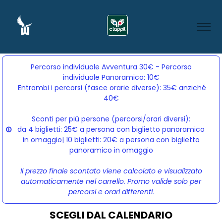
Percorso individuale Avventura 30€ - Percorso
individuale Panoramico: 10€
Entrambi i percorsi (fasce orarie diverse): 35€ anziché 
40€
Sconti per più persone (percorsi/orari diversi):
da 4 biglietti: 25€ a persona con biglietto panoramico
in omaggio| 10 biglietti: 20€ a persona con biglietto
panoramico in omaggio
Il prezzo finale scontato viene calcolato e visualizzato
automaticamente nel carrello. Promo valide solo per
percorsi e orari differenti.
SCEGLI DAL CALENDARIO