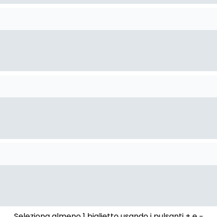
Seleziona almeno 1 biglietto usando i pulsanti + e −