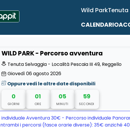
Wild Park
Tenuta
CALENDARIO
ACC
WILD PARK - Percorso avventura
Tenuta Selvaggia - Località Pescaia III 49, Reggello
Giovedì
06
agosto 2026
Oppure vedi le altre date disponibili
0
01
05
58
GIORNI
ORE
MINUTI
SECONDI
 individuale Avventura 30€ - Percorso individuale Panora
ntrambi i percorsi (fasce orarie diverse): 35€ anziché 4