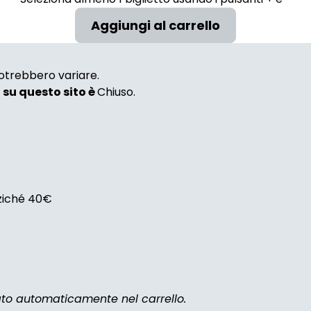
 potrebbero variare.
i su questo sito è
Chiuso.
nziché 40€
zato automaticamente nel carrello.