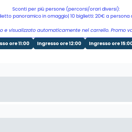
Sconti per più persone (percorsi/orari diversi):
glietto panoramico in omaggio| 10 biglietti: 20€ a person
to e visualizzato automaticamente nel carrello. Promo vali
sso ore 11:00
Ingresso ore 12:00
Ingresso ore 15:0