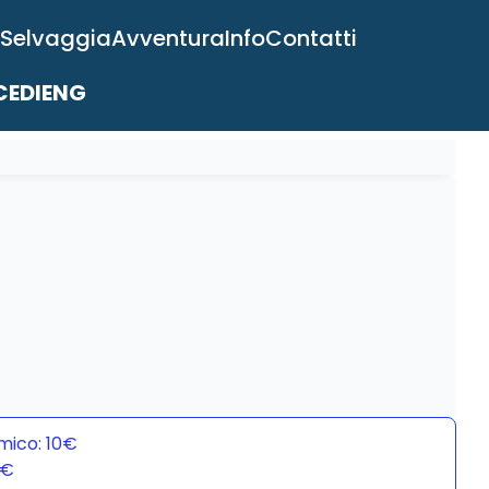
 Selvaggia
Avventura
Info
Contatti
EDI
ENG
mico: 10€
0€