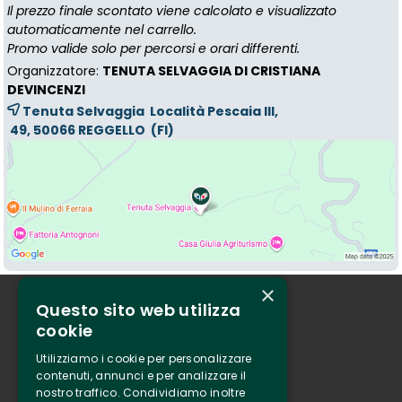
Il prezzo finale scontato viene calcolato e visualizzato
automaticamente nel carrello.
Promo valide solo per percorsi e orari differenti.
Organizzatore:
TENUTA SELVAGGIA DI CRISTIANA
DEVINCENZI
Tenuta Selvaggia Località Pescaia III,
49, 50066 
REGGELLO
(FI)
×
Questo sito web utilizza
Chi siamo
cookie
Tenuta Selvaggia
Utilizziamo i cookie per personalizzare
Contatti
contenuti, annunci e per analizzare il
nostro traffico. Condividiamo inoltre