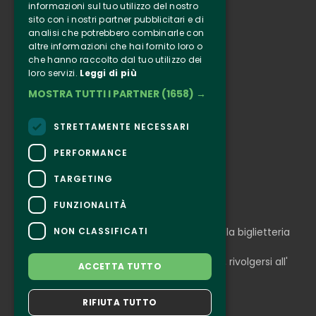
Biglietteria
informazioni sul tuo utilizzo del nostro
sito con i nostri partner pubblicitari e di
analisi che potrebbero combinarle con
Clappit
altre informazioni che hai fornito loro o
Informazione
che hanno raccolto dal tuo utilizzo dei
Seguici
loro servizi.
Leggi di più
MOSTRA TUTTI I PARTNER
(1658) →
Instagram
Facebook
STRETTAMENTE NECESSARI
Connect
PERFORMANCE
TARGETING
FUNZIONALITÀ
CONTATTI
NON CLASSIFICATI
Per informazioni e supporto all'acquisto della biglietteria
Clicca qui
Per informazioni sul programma e l'evento, rivolgersi all'
ACCETTA TUTTO
organizzatore
.
Dichiarazione di accessibilità
RIFIUTA TUTTO