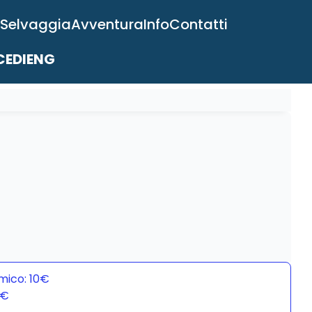
 Selvaggia
Avventura
Info
Contatti
EDI
ENG
mico: 10€
0€