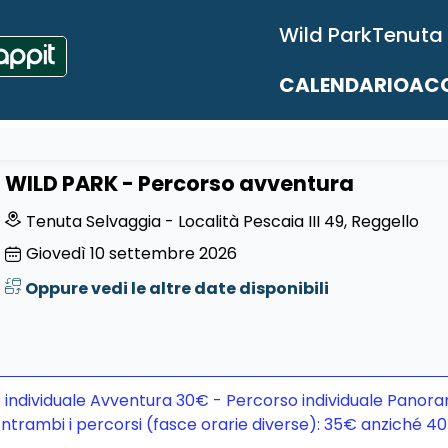
Wild Park
Tenuta
CALENDARIO
ACC
WILD PARK - Percorso avventura
Tenuta Selvaggia - Località Pescaia III 49, Reggello
Giovedì
10
settembre 2026
Oppure vedi le altre date disponibili
 individuale Avventura 30€ - Percorso individuale Panora
ntrambi i percorsi (fasce orarie diverse): 35€ anziché 4