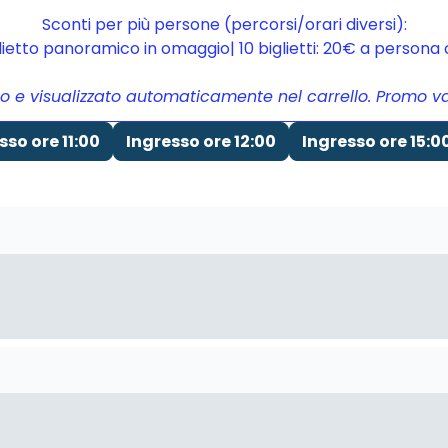
Sconti per più persone (percorsi/orari diversi):
glietto panoramico in omaggio| 10 biglietti: 20€ a person
to e visualizzato automaticamente nel carrello. Promo vali
sso ore 11:00
Ingresso ore 12:00
Ingresso ore 15:0