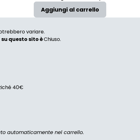
 potrebbero variare.
i su questo sito è
Chiuso.
nziché 40€
zato automaticamente nel carrello.