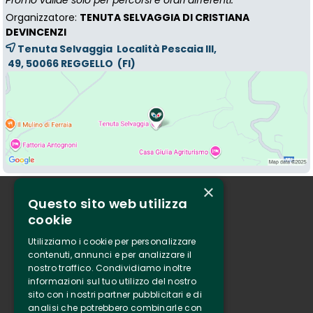
Promo valide solo per percorsi e orari differenti.
Organizzatore:
TENUTA SELVAGGIA DI CRISTIANA
DEVINCENZI
Tenuta Selvaggia Località Pescaia III,
49, 50066 
REGGELLO
(FI)
×
Questo sito web utilizza
Chi siamo
cookie
Tenuta Selvaggia
Utilizziamo i cookie per personalizzare
Contatti
contenuti, annunci e per analizzare il
nostro traffico. Condividiamo inoltre
Biglietteria
informazioni sul tuo utilizzo del nostro
sito con i nostri partner pubblicitari e di
analisi che potrebbero combinarle con
Clappit