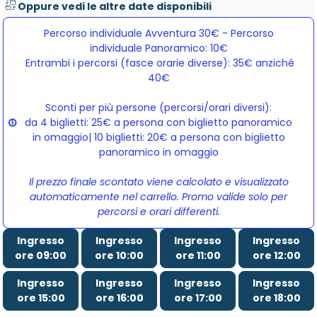
Oppure vedi le altre date disponibili
Percorso individuale Avventura 30€ - Percorso
individuale Panoramico: 10€
Entrambi i percorsi (fasce orarie diverse): 35€ anziché 
40€
Sconti per più persone (percorsi/orari diversi):
da 4 biglietti: 25€ a persona con biglietto panoramico
in omaggio| 10 biglietti: 20€ a persona con biglietto
panoramico in omaggio
Il prezzo finale scontato viene calcolato e visualizzato
automaticamente nel carrello. Promo valide solo per
percorsi e orari differenti.
Ingresso
Ingresso
Ingresso
Ingresso
ore 09:00
ore 10:00
ore 11:00
ore 12:00
Ingresso
Ingresso
Ingresso
Ingresso
ore 15:00
ore 16:00
ore 17:00
ore 18:00