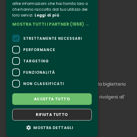
altre informazioni che hai fornito loro o
Informazione
che hanno raccolto dal tuo utilizzo dei
Seguici
loro servizi.
Leggi di più
MOSTRA TUTTI I PARTNER
(1658) →
Instagram
Facebook
STRETTAMENTE NECESSARI
Connect
PERFORMANCE
TARGETING
FUNZIONALITÀ
CONTATTI
NON CLASSIFICATI
Per informazioni e supporto all'acquisto della biglietteria
Clicca qui
Per informazioni sul programma e l'evento, rivolgersi all'
ACCETTA TUTTO
organizzatore
.
Dichiarazione di accessibilità
RIFIUTA TUTTO
MOSTRA DETTAGLI