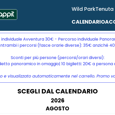
Wild Park
Tenuta
CALENDARIO
ACC
 individuale Avventura 30€ - Percorso individuale Panora
ntrambi i percorsi (fasce orarie diverse): 35€ anziché 4
Sconti per più persone (percorsi/orari diversi):
glietto panoramico in omaggio| 10 biglietti: 20€ a person
to e visualizzato automaticamente nel carrello. Promo vali
SCEGLI DAL CALENDARIO
2026
AGOSTO