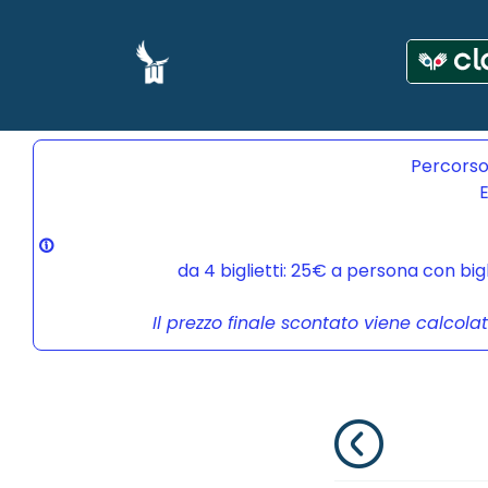
Percorso
E
da 4 biglietti: 25€ a persona con bi
Il prezzo finale scontato viene calcola