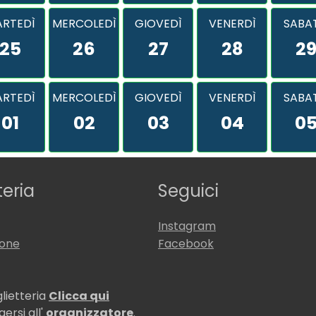
RTEDÌ
MERCOLEDÌ
GIOVEDÌ
VENERDÌ
SABA
25
26
27
28
2
RTEDÌ
MERCOLEDÌ
GIOVEDÌ
VENERDÌ
SABA
01
02
03
04
0
teria
Seguici
Instagram
ione
Facebook
glietteria
Clicca qui
ersi all'
organizzatore
.