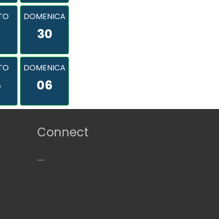
TO
DOMENICA
9
30
TO
DOMENICA
5
06
Connect