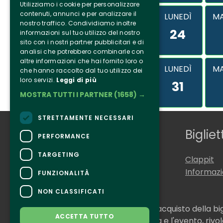
Utilizziamo i cookie per personalizzare
contenuti, annunci e per analizzare il
LUNEDÌ
MA
nostro traffico. Condividiamo inoltre
24
informazioni sul tuo utilizzo del nostro
sito con i nostri partner pubblicitari e di
analisi che potrebbero combinarle con
altre informazioni che hai fornito loro o
LUNEDÌ
MA
che hanno raccolto dal tuo utilizzo dei
loro servizi.
Leggi di più
31
MOSTRA TUTTI I PARTNER
(1658) →
STRETTAMENTE NECESSARI
Chi siamo
Bigliet
PERFORMANCE
TARGETING
Tenuta Selvaggia
Clappit
Contatti
Informaz
FUNZIONALITÀ
NON CLASSIFICATI
CONTATTI
Per informazioni e supporto all'acquisto della bi
ACCETTA TUTTO
Per informazioni sul programma e l'evento, rivolg