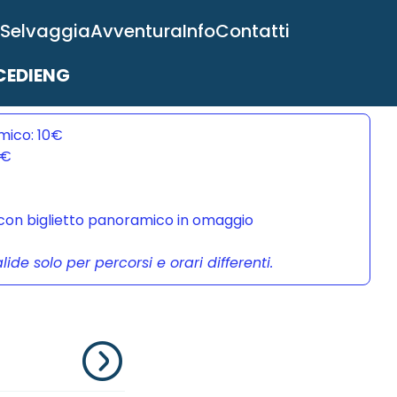
 Selvaggia
Avventura
Info
Contatti
EDI
ENG
mico: 10€
0€
a con biglietto panoramico in omaggio
de solo per percorsi e orari differenti.