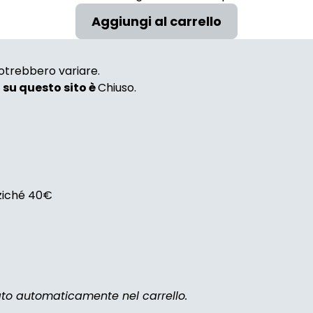
 potrebbero variare.
i su questo sito è
Chiuso.
nziché 40€
zato automaticamente nel carrello.