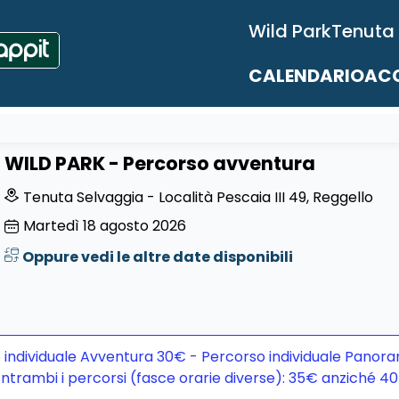
Wild Park
Tenuta
CALENDARIO
ACC
WILD PARK - Percorso avventura
Tenuta Selvaggia - Località Pescaia III 49, Reggello
Martedì
18
agosto 2026
Oppure vedi le altre date disponibili
 individuale Avventura 30€ - Percorso individuale Panora
ntrambi i percorsi (fasce orarie diverse): 35€ anziché 4