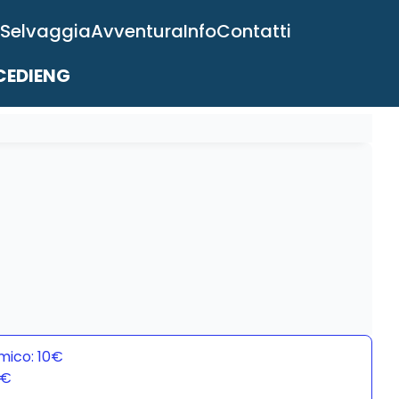
 Selvaggia
Avventura
Info
Contatti
EDI
ENG
mico: 10€
0€