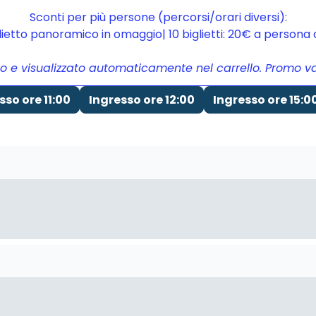
Sconti per più persone (percorsi/orari diversi):
glietto panoramico in omaggio| 10 biglietti: 20€ a person
to e visualizzato automaticamente nel carrello. Promo vali
sso ore 11:00
Ingresso ore 12:00
Ingresso ore 15:0