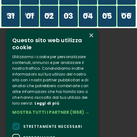
31
01
02
03
04
05
06
LUN
MAR
MER
GIO
VEN
SAB
DOM
×
Questo sito web utilizza
Chi siamo
cookie
Tenuta Selvaggia
Utilizziamo i cookie per personalizzare
Contatti
contenuti, annunci e per analizzare il
nostro traffico. Condividiamo inoltre
Biglietteria
informazioni sul tuo utilizzo del nostro
sito con i nostri partner pubblicitari e di
analisi che potrebbero combinarle con
Clappit
altre informazioni che hai fornito loro o
Informazione
che hanno raccolto dal tuo utilizzo dei
loro servizi.
Leggi di più
Seguici
MOSTRA TUTTI I PARTNER
(1658) →
Instagram
Facebook
STRETTAMENTE NECESSARI
Connect