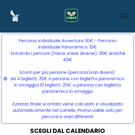
Percorso individuale Avventura 30€ - Percorso
individuale Panoramico: 10€
Entrambi i percorsi (fasce orarie diverse): 35€ anziché 
40€
Sconti per più persone (percorsi/orari diversi):
da 4 biglietti: 25€ a persona con biglietto panoramico
in omaggio| 10 biglietti: 20€ a persona con biglietto
panoramico in omaggio
Il prezzo finale scontato viene calcolato e visualizzato
automaticamente nel carrello. Promo valide solo per
percorsi e orari differenti.
SCEGLI DAL CALENDARIO