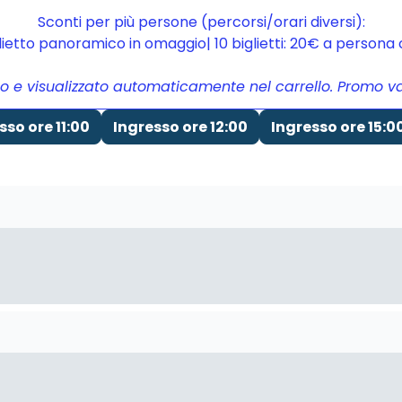
Sconti per più persone (percorsi/orari diversi):
glietto panoramico in omaggio| 10 biglietti: 20€ a person
to e visualizzato automaticamente nel carrello. Promo vali
sso ore 11:00
Ingresso ore 12:00
Ingresso ore 15:0