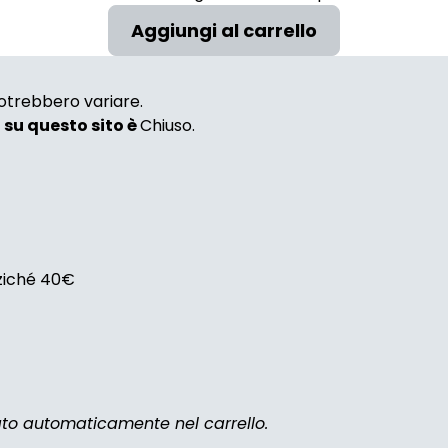
 potrebbero variare.
i su questo sito è
Chiuso.
nziché 40€
zato automaticamente nel carrello.