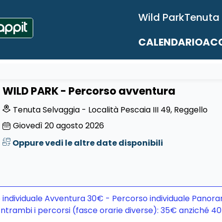
Wild Park
Tenuta
CALENDARIO
ACC
WILD PARK - Percorso avventura
Tenuta Selvaggia - Località Pescaia III 49, Reggello
Giovedì
20
agosto 2026
Oppure vedi le altre date disponibili
 individuale Avventura 30€ - Percorso individuale Panora
ntrambi i percorsi (fasce orarie diverse): 35€ anziché 4