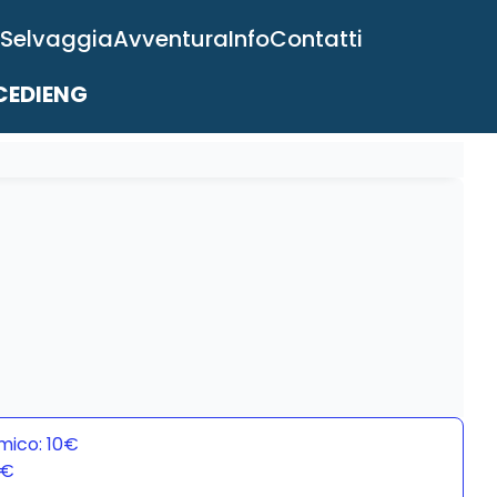
 Selvaggia
Avventura
Info
Contatti
EDI
ENG
mico: 10€
0€