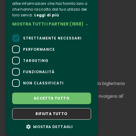
altre informazioni che hai fornito loro o
Informazione
che hanno raccolto dal tuo utilizzo dei
Seguici
loro servizi.
Leggi di più
MOSTRA TUTTI I PARTNER
(1658) →
Instagram
Facebook
STRETTAMENTE NECESSARI
Connect
PERFORMANCE
TARGETING
FUNZIONALITÀ
CONTATTI
NON CLASSIFICATI
Per informazioni e supporto all'acquisto della biglietteria
Clicca qui
Per informazioni sul programma e l'evento, rivolgersi all'
ACCETTA TUTTO
organizzatore
.
Dichiarazione di accessibilità
RIFIUTA TUTTO
MOSTRA DETTAGLI