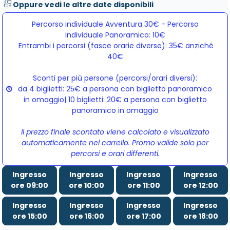
Oppure vedi le altre date disponibili
Percorso individuale Avventura 30€ - Percorso
individuale Panoramico: 10€
Entrambi i percorsi (fasce orarie diverse): 35€ anziché 
40€
Sconti per più persone (percorsi/orari diversi):
da 4 biglietti: 25€ a persona con biglietto panoramico
in omaggio| 10 biglietti: 20€ a persona con biglietto
panoramico in omaggio
Il prezzo finale scontato viene calcolato e visualizzato
automaticamente nel carrello. Promo valide solo per
percorsi e orari differenti.
Ingresso
Ingresso
Ingresso
Ingresso
ore 09:00
ore 10:00
ore 11:00
ore 12:00
Ingresso
Ingresso
Ingresso
Ingresso
ore 15:00
ore 16:00
ore 17:00
ore 18:00