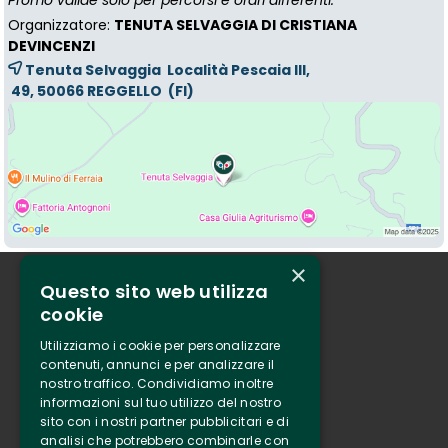
Promo valide solo per percorsi e orari differenti.
Organizzatore:
TENUTA SELVAGGIA DI CRISTIANA
DEVINCENZI
Tenuta Selvaggia Località Pescaia III,
49, 50066 
REGGELLO
(FI)
×
Questo sito web utilizza
Chi siamo
cookie
Tenuta Selvaggia
Utilizziamo i cookie per personalizzare
Contatti
contenuti, annunci e per analizzare il
nostro traffico. Condividiamo inoltre
Biglietteria
informazioni sul tuo utilizzo del nostro
sito con i nostri partner pubblicitari e di
analisi che potrebbero combinarle con
Clappit