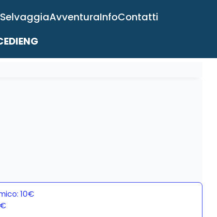
 Selvaggia
Avventura
Info
Contatti
EDI
ENG
mico: 10€
0€