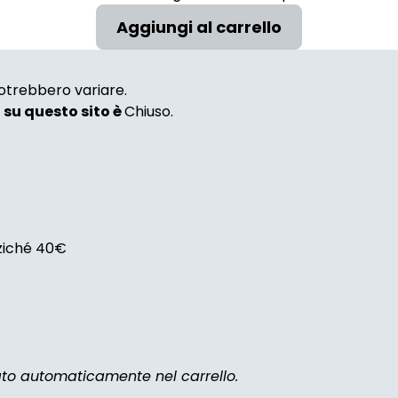
 potrebbero variare.
i su questo sito è
Chiuso.
nziché 40€
zato automaticamente nel carrello.