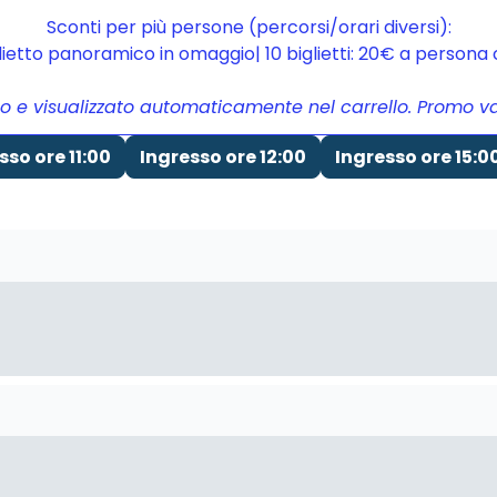
Sconti per più persone (percorsi/orari diversi):
glietto panoramico in omaggio| 10 biglietti: 20€ a person
to e visualizzato automaticamente nel carrello. Promo vali
sso ore 11:00
Ingresso ore 12:00
Ingresso ore 15:0