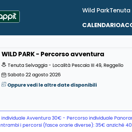
Wild Park
Tenuta
CALENDARIO
ACC
WILD PARK - Percorso avventura
Tenuta Selvaggia - Località Pescaia III 49, Reggello
Sabato
22
agosto 2026
Oppure vedi le altre date disponibili
 individuale Avventura 30€ - Percorso individuale Panora
ntrambi i percorsi (fasce orarie diverse): 35€ anziché 4