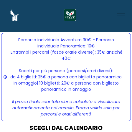
Percorso individuale Avventura 30€ - Percorso
individuale Panoramico: 10€
Entrambi i percorsi (fasce orarie diverse): 35€ anziché 
40€
Sconti per più persone (percorsi/orari diversi):
da 4 biglietti: 25€ a persona con biglietto panoramico
in omaggio| 10 biglietti: 20€ a persona con biglietto
panoramico in omaggio
Il prezzo finale scontato viene calcolato e visualizzato
automaticamente nel carrello. Promo valide solo per
percorsi e orari differenti.
SCEGLI DAL CALENDARIO