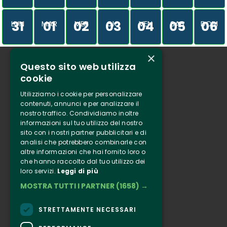
31
01
02
03
04
05
06
LUN
MAR
MER
GIO
VEN
SAB
DOM
×
Questo sito web utilizza
Chi siamo
cookie
Tenuta Selvaggia
Utilizziamo i cookie per personalizzare
Contatti
contenuti, annunci e per analizzare il
nostro traffico. Condividiamo inoltre
Biglietteria
informazioni sul tuo utilizzo del nostro
sito con i nostri partner pubblicitari e di
analisi che potrebbero combinarle con
Clappit
altre informazioni che hai fornito loro o
Informazione
che hanno raccolto dal tuo utilizzo dei
loro servizi.
Leggi di più
Seguici
MOSTRA TUTTI I PARTNER
(1658) →
Instagram
Facebook
STRETTAMENTE NECESSARI
Connect