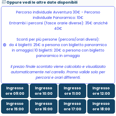
Oppure vedi le altre date disponibili
Percorso individuale Avventura 30€ - Percorso
individuale Panoramico: 10€
Entrambi i percorsi (fasce orarie diverse): 35€ anziché 
40€
Sconti per più persone (percorsi/orari diversi):
da 4 biglietti: 25€ a persona con biglietto panoramico
in omaggio| 10 biglietti: 20€ a persona con biglietto
panoramico in omaggio
Il prezzo finale scontato viene calcolato e visualizzato
automaticamente nel carrello. Promo valide solo per
percorsi e orari differenti.
Ingresso
Ingresso
Ingresso
Ingresso
ore 09:00
ore 10:00
ore 11:00
ore 12:00
Ingresso
Ingresso
Ingresso
Ingresso
ore 15:00
ore 16:00
ore 17:00
ore 18:00