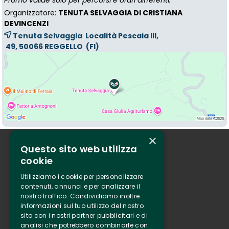
Promo valide solo per percorsi e orari differenti.
Organizzatore:
TENUTA SELVAGGIA DI CRISTIANA
DEVINCENZI
Tenuta Selvaggia Località Pescaia III,
49, 50066 
REGGELLO
(FI)
×
Questo sito web utilizza
Chi siamo
cookie
Tenuta Selvaggia
Utilizziamo i cookie per personalizzare
Contatti
contenuti, annunci e per analizzare il
nostro traffico. Condividiamo inoltre
Biglietteria
informazioni sul tuo utilizzo del nostro
sito con i nostri partner pubblicitari e di
analisi che potrebbero combinarle con
Clappit