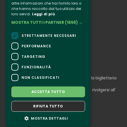
altre informazioni che hai fornito loro o
Informazione
che hanno raccolto dal tuo utilizzo dei
Seguici
loro servizi.
Leggi di più
MOSTRA TUTTI I PARTNER
(1658) →
Instagram
Facebook
STRETTAMENTE NECESSARI
Connect
PERFORMANCE
TARGETING
FUNZIONALITÀ
CONTATTI
NON CLASSIFICATI
Per informazioni e supporto all'acquisto della biglietteria
Clicca qui
Per informazioni sul programma e l'evento, rivolgersi all'
ACCETTA TUTTO
organizzatore
.
Dichiarazione di accessibilità
RIFIUTA TUTTO
MOSTRA DETTAGLI