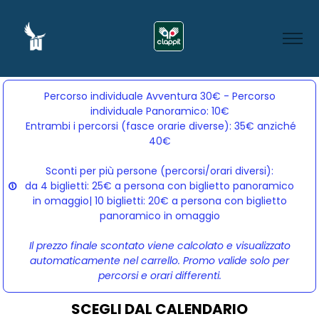
Percorso individuale Avventura 30€ - Percorso
individuale Panoramico: 10€
Entrambi i percorsi (fasce orarie diverse): 35€ anziché 
40€
Sconti per più persone (percorsi/orari diversi):
da 4 biglietti: 25€ a persona con biglietto panoramico
in omaggio| 10 biglietti: 20€ a persona con biglietto
panoramico in omaggio
Il prezzo finale scontato viene calcolato e visualizzato
automaticamente nel carrello. Promo valide solo per
percorsi e orari differenti.
SCEGLI DAL CALENDARIO