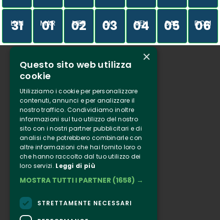
31
01
02
03
04
05
06
LUN
MAR
MER
GIO
VEN
SAB
DOM
×
Questo sito web utilizza
Chi siamo
cookie
Tenuta Selvaggia
Utilizziamo i cookie per personalizzare
Contatti
contenuti, annunci e per analizzare il
nostro traffico. Condividiamo inoltre
Biglietteria
informazioni sul tuo utilizzo del nostro
sito con i nostri partner pubblicitari e di
analisi che potrebbero combinarle con
Clappit
altre informazioni che hai fornito loro o
Informazione
che hanno raccolto dal tuo utilizzo dei
loro servizi.
Leggi di più
Seguici
MOSTRA TUTTI I PARTNER
(1658) →
Instagram
Facebook
STRETTAMENTE NECESSARI
Connect