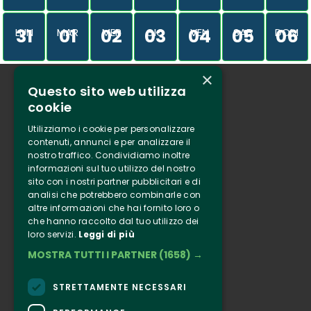
31
01
02
03
04
05
06
LUN
MAR
MER
GIO
VEN
SAB
DOM
×
Questo sito web utilizza
Chi siamo
cookie
Tenuta Selvaggia
Utilizziamo i cookie per personalizzare
Contatti
contenuti, annunci e per analizzare il
nostro traffico. Condividiamo inoltre
Biglietteria
informazioni sul tuo utilizzo del nostro
sito con i nostri partner pubblicitari e di
analisi che potrebbero combinarle con
Clappit
altre informazioni che hai fornito loro o
Informazione
che hanno raccolto dal tuo utilizzo dei
loro servizi.
Leggi di più
Seguici
MOSTRA TUTTI I PARTNER
(1658) →
Instagram
Facebook
STRETTAMENTE NECESSARI
Connect