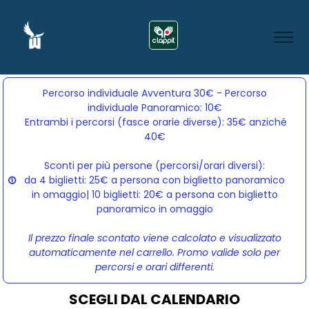
Percorso individuale Avventura 30€ - Percorso
individuale Panoramico: 10€
Entrambi i percorsi (fasce orarie diverse): 35€ anziché 
40€
Sconti per più persone (percorsi/orari diversi):
da 4 biglietti: 25€ a persona con biglietto panoramico
in omaggio| 10 biglietti: 20€ a persona con biglietto
panoramico in omaggio
Il prezzo finale scontato viene calcolato e visualizzato
automaticamente nel carrello. Promo valide solo per
percorsi e orari differenti.
SCEGLI DAL CALENDARIO