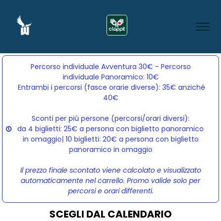
Percorso individuale Avventura 30€ - Percorso
individuale Panoramico: 10€
Entrambi i percorsi (fasce orarie diverse): 35€ anziché 
40€
Sconti per più persone (percorsi/orari diversi):
da 4 biglietti: 25€ a persona con biglietto panoramico
in omaggio| 10 biglietti: 20€ a persona con biglietto
panoramico in omaggio
Il prezzo finale scontato viene calcolato e visualizzato
automaticamente nel carrello. Promo valide solo per
percorsi e orari differenti.
SCEGLI DAL CALENDARIO