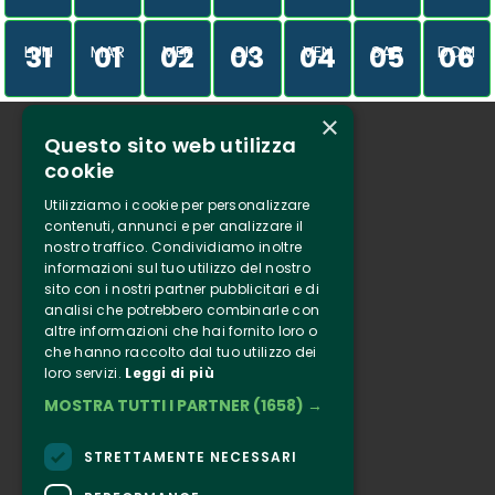
31
01
02
03
04
05
06
LUN
MAR
MER
GIO
VEN
SAB
DOM
×
Questo sito web utilizza
Chi siamo
cookie
Tenuta Selvaggia
Utilizziamo i cookie per personalizzare
Contatti
contenuti, annunci e per analizzare il
nostro traffico. Condividiamo inoltre
Biglietteria
informazioni sul tuo utilizzo del nostro
sito con i nostri partner pubblicitari e di
analisi che potrebbero combinarle con
Clappit
altre informazioni che hai fornito loro o
Informazione
che hanno raccolto dal tuo utilizzo dei
loro servizi.
Leggi di più
Seguici
MOSTRA TUTTI I PARTNER
(1658) →
Instagram
Facebook
STRETTAMENTE NECESSARI
Connect