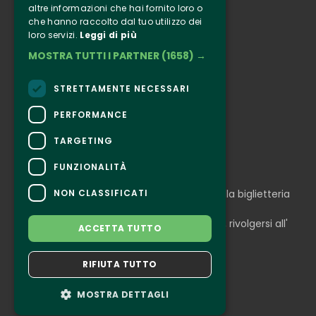
altre informazioni che hai fornito loro o
Informazione
che hanno raccolto dal tuo utilizzo dei
Seguici
loro servizi.
Leggi di più
MOSTRA TUTTI I PARTNER
(1658) →
Instagram
Facebook
STRETTAMENTE NECESSARI
Connect
PERFORMANCE
TARGETING
FUNZIONALITÀ
CONTATTI
NON CLASSIFICATI
Per informazioni e supporto all'acquisto della biglietteria
Clicca qui
Per informazioni sul programma e l'evento, rivolgersi all'
ACCETTA TUTTO
organizzatore
.
Dichiarazione di accessibilità
RIFIUTA TUTTO
MOSTRA DETTAGLI