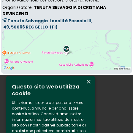
Promo valide solo per percorsi e orari differenti.
Organizzatore:
TENUTA SELVAGGIA DI CRISTIANA
DEVINCENZI
Tenuta Selvaggia Località Pescaia III,
49, 50066 
REGGELLO
(FI)
×
Questo sito web utilizza
Chi siamo
cookie
Tenuta Selvaggia
Utilizziamo i cookie per personalizzare
Contatti
contenuti, annunci e per analizzare il
nostro traffico. Condividiamo inoltre
Biglietteria
informazioni sul tuo utilizzo del nostro
sito con i nostri partner pubblicitari e di
analisi che potrebbero combinarle con
Clappit