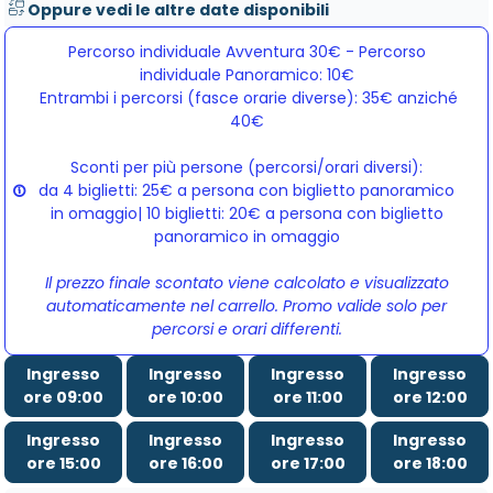
Oppure vedi le altre date disponibili
Percorso individuale Avventura 30€ - Percorso
individuale Panoramico: 10€
Entrambi i percorsi (fasce orarie diverse): 35€ anziché 
40€
Sconti per più persone (percorsi/orari diversi):
da 4 biglietti: 25€ a persona con biglietto panoramico
in omaggio| 10 biglietti: 20€ a persona con biglietto
panoramico in omaggio
Il prezzo finale scontato viene calcolato e visualizzato
automaticamente nel carrello. Promo valide solo per
percorsi e orari differenti.
Ingresso
Ingresso
Ingresso
Ingresso
ore 09:00
ore 10:00
ore 11:00
ore 12:00
Ingresso
Ingresso
Ingresso
Ingresso
ore 15:00
ore 16:00
ore 17:00
ore 18:00