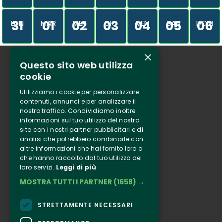
31
01
02
03
04
05
06
LUN
MAR
MER
GIO
VEN
SAB
DOM
×
Questo sito web utilizza
Chi siamo
cookie
Tenuta Selvaggia
Utilizziamo i cookie per personalizzare
Contatti
contenuti, annunci e per analizzare il
nostro traffico. Condividiamo inoltre
Biglietteria
informazioni sul tuo utilizzo del nostro
sito con i nostri partner pubblicitari e di
analisi che potrebbero combinarle con
Clappit
altre informazioni che hai fornito loro o
Informazione
che hanno raccolto dal tuo utilizzo dei
loro servizi.
Leggi di più
Seguici
MOSTRA TUTTI I PARTNER
(1658) →
Instagram
Facebook
STRETTAMENTE NECESSARI
Connect