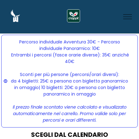
Percorso individuale Avventura 30€ - Percorso
individuale Panoramico: 10€
Entrambi i percorsi (fasce orarie diverse): 35€ anziché 
40€
Sconti per più persone (percorsi/orari diversi):
da 4 biglietti: 25€ a persona con biglietto panoramico
in omaggio| 10 biglietti: 20€ a persona con biglietto
panoramico in omaggio
Il prezzo finale scontato viene calcolato e visualizzato
automaticamente nel carrello. Promo valide solo per
percorsi e orari differenti.
SCEGLI DAL CALENDARIO