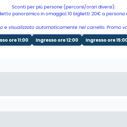
Sconti per più persone (percorsi/orari diversi):
glietto panoramico in omaggio| 10 biglietti: 20€ a person
to e visualizzato automaticamente nel carrello. Promo vali
sso ore 11:00
Ingresso ore 12:00
Ingresso ore 15:0