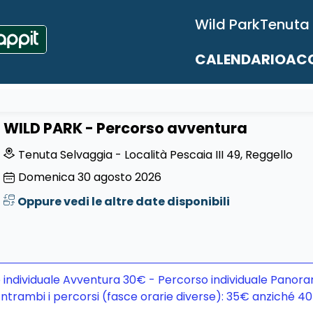
Wild Park
Tenuta
CALENDARIO
ACC
WILD PARK - Percorso avventura
Tenuta Selvaggia - Località Pescaia III 49, Reggello
Domenica
30
agosto 2026
Oppure vedi le altre date disponibili
 individuale Avventura 30€ - Percorso individuale Panora
ntrambi i percorsi (fasce orarie diverse): 35€ anziché 4