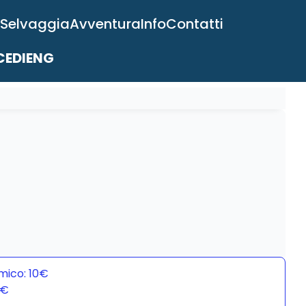
 Selvaggia
Avventura
Info
Contatti
EDI
ENG
mico: 10€
0€