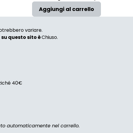
 potrebbero variare.
i su questo sito è
Chiuso.
nziché 40€
zato automaticamente nel carrello.