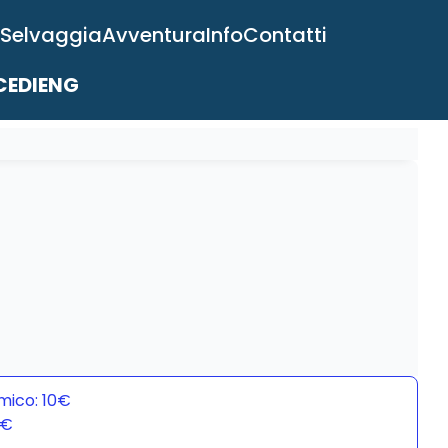
 Selvaggia
Avventura
Info
Contatti
EDI
ENG
mico: 10€
0€