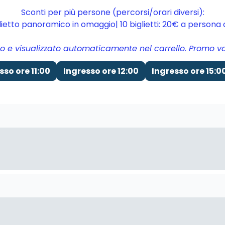
Sconti per più persone (percorsi/orari diversi):
glietto panoramico in omaggio| 10 biglietti: 20€ a person
to e visualizzato automaticamente nel carrello. Promo vali
sso ore 11:00
Ingresso ore 12:00
Ingresso ore 15:0