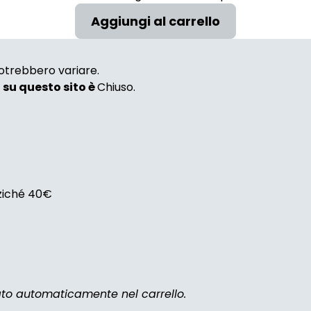
 potrebbero variare.
i su questo sito è
Chiuso.
nziché 40€
zato automaticamente nel carrello.