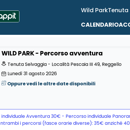
Wild Park
Tenuta
CALENDARIO
ACC
WILD PARK - Percorso avventura
Tenuta Selvaggia - Località Pescaia III 49, Reggello
Lunedì
31
agosto 2026
Oppure vedi le altre date disponibili
 individuale Avventura 30€ - Percorso individuale Panora
ntrambi i percorsi (fasce orarie diverse): 35€ anziché 4