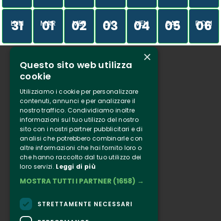
31
01
02
03
04
05
06
LUN
MAR
MER
GIO
VEN
SAB
DOM
×
Questo sito web utilizza
Chi siamo
cookie
Tenuta Selvaggia
Utilizziamo i cookie per personalizzare
Contatti
contenuti, annunci e per analizzare il
nostro traffico. Condividiamo inoltre
Biglietteria
informazioni sul tuo utilizzo del nostro
sito con i nostri partner pubblicitari e di
analisi che potrebbero combinarle con
Clappit
altre informazioni che hai fornito loro o
Informazione
che hanno raccolto dal tuo utilizzo dei
loro servizi.
Leggi di più
Seguici
MOSTRA TUTTI I PARTNER
(1658) →
Instagram
Facebook
STRETTAMENTE NECESSARI
Connect