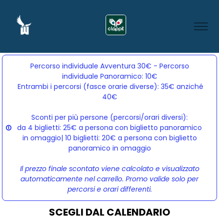
Percorso individuale Avventura 30€ - Percorso
individuale Panoramico: 10€
Entrambi i percorsi (fasce orarie diverse): 35€ anziché 
40€
Sconti per più persone (percorsi/orari diversi):
da 4 biglietti: 25€ a persona con biglietto panoramico
in omaggio| 10 biglietti: 20€ a persona con biglietto
panoramico in omaggio
Il prezzo finale scontato viene calcolato e visualizzato
automaticamente nel carrello. Promo valide solo per
percorsi e orari differenti.
SCEGLI DAL CALENDARIO