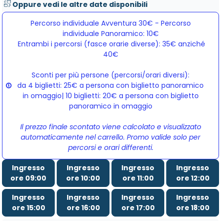
Oppure vedi le altre date disponibili
Percorso individuale Avventura 30€ - Percorso
individuale Panoramico: 10€
Entrambi i percorsi (fasce orarie diverse): 35€ anziché 
40€
Sconti per più persone (percorsi/orari diversi):
da 4 biglietti: 25€ a persona con biglietto panoramico
in omaggio| 10 biglietti: 20€ a persona con biglietto
panoramico in omaggio
Il prezzo finale scontato viene calcolato e visualizzato
automaticamente nel carrello. Promo valide solo per
percorsi e orari differenti.
Ingresso
Ingresso
Ingresso
Ingresso
ore 09:00
ore 10:00
ore 11:00
ore 12:00
Ingresso
Ingresso
Ingresso
Ingresso
ore 15:00
ore 16:00
ore 17:00
ore 18:00