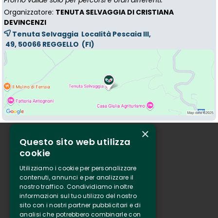
Promo valide solo per percorsi e orari differenti.
Organizzatore:
TENUTA SELVAGGIA DI CRISTIANA
DEVINCENZI
Tenuta Selvaggia Località Pescaia III,
49, 50066 
REGGELLO
(FI)
×
Questo sito web utilizza
Chi siamo
cookie
Tenuta Selvaggia
Utilizziamo i cookie per personalizzare
Contatti
contenuti, annunci e per analizzare il
nostro traffico. Condividiamo inoltre
Biglietteria
informazioni sul tuo utilizzo del nostro
sito con i nostri partner pubblicitari e di
analisi che potrebbero combinarle con
Clappit