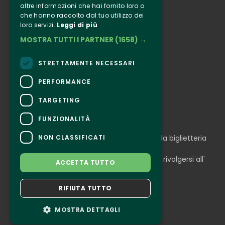
altre informazioni che hai fornito loro o
Informazione
che hanno raccolto dal tuo utilizzo dei
Seguici
loro servizi.
Leggi di più
MOSTRA TUTTI I PARTNER
(1658) →
Instagram
Facebook
STRETTAMENTE NECESSARI
Connect
PERFORMANCE
TARGETING
FUNZIONALITÀ
CONTATTI
NON CLASSIFICATI
Per informazioni e supporto all'acquisto della biglietteria
Clicca qui
Per informazioni sul programma e l'evento, rivolgersi all'
ACCETTA TUTTO
organizzatore
.
Dichiarazione di accessibilità
RIFIUTA TUTTO
MOSTRA DETTAGLI