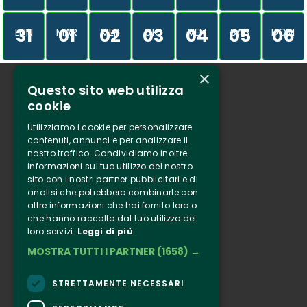
31
01
02
03
04
05
06
LUN
MAR
MER
GIO
VEN
SAB
DOM
×
Questo sito web utilizza
Chi siamo
cookie
Tenuta Selvaggia
Utilizziamo i cookie per personalizzare
Contatti
contenuti, annunci e per analizzare il
nostro traffico. Condividiamo inoltre
Biglietteria
informazioni sul tuo utilizzo del nostro
sito con i nostri partner pubblicitari e di
analisi che potrebbero combinarle con
Clappit
altre informazioni che hai fornito loro o
Informazione
che hanno raccolto dal tuo utilizzo dei
loro servizi.
Leggi di più
Seguici
MOSTRA TUTTI I PARTNER
(1658) →
Instagram
Facebook
STRETTAMENTE NECESSARI
Connect