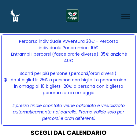
Percorso individuale Avventura 30€ - Percorso
individuale Panoramico: 10€
Entrambi i percorsi (fasce orarie diverse): 35€ anziché 
40€
Sconti per più persone (percorsi/orari diversi):
da 4 biglietti: 25€ a persona con biglietto panoramico
in omaggio| 10 biglietti: 20€ a persona con biglietto
panoramico in omaggio
Il prezzo finale scontato viene calcolato e visualizzato
automaticamente nel carrello. Promo valide solo per
percorsi e orari differenti.
SCEGLI DAL CALENDARIO