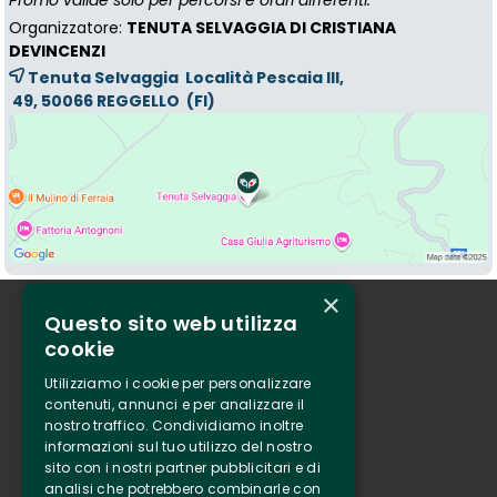
Promo valide solo per percorsi e orari differenti.
Organizzatore:
TENUTA SELVAGGIA DI CRISTIANA
DEVINCENZI
Tenuta Selvaggia Località Pescaia III,
49, 50066 
REGGELLO
(FI)
×
Questo sito web utilizza
Chi siamo
cookie
Tenuta Selvaggia
Utilizziamo i cookie per personalizzare
Contatti
contenuti, annunci e per analizzare il
nostro traffico. Condividiamo inoltre
Biglietteria
informazioni sul tuo utilizzo del nostro
sito con i nostri partner pubblicitari e di
analisi che potrebbero combinarle con
Clappit