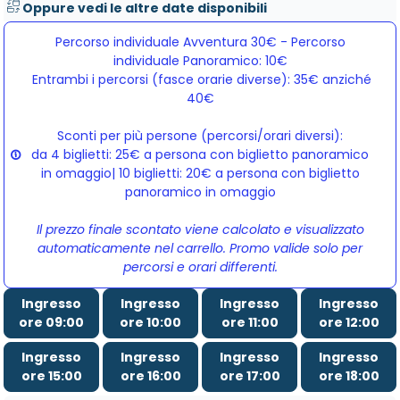
Oppure vedi le altre date disponibili
Percorso individuale Avventura 30€ - Percorso
individuale Panoramico: 10€
Entrambi i percorsi (fasce orarie diverse): 35€ anziché 
40€
Sconti per più persone (percorsi/orari diversi):
da 4 biglietti: 25€ a persona con biglietto panoramico
in omaggio| 10 biglietti: 20€ a persona con biglietto
panoramico in omaggio
Il prezzo finale scontato viene calcolato e visualizzato
automaticamente nel carrello. Promo valide solo per
percorsi e orari differenti.
Ingresso
Ingresso
Ingresso
Ingresso
ore 09:00
ore 10:00
ore 11:00
ore 12:00
Ingresso
Ingresso
Ingresso
Ingresso
ore 15:00
ore 16:00
ore 17:00
ore 18:00