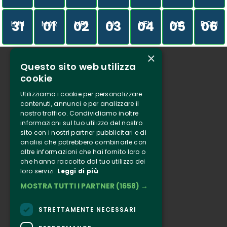
31
01
02
03
04
05
06
LUN
MAR
MER
GIO
VEN
SAB
DOM
×
Questo sito web utilizza
Chi siamo
cookie
Tenuta Selvaggia
Utilizziamo i cookie per personalizzare
Contatti
contenuti, annunci e per analizzare il
nostro traffico. Condividiamo inoltre
Biglietteria
informazioni sul tuo utilizzo del nostro
sito con i nostri partner pubblicitari e di
analisi che potrebbero combinarle con
Clappit
altre informazioni che hai fornito loro o
Informazione
che hanno raccolto dal tuo utilizzo dei
loro servizi.
Leggi di più
Seguici
MOSTRA TUTTI I PARTNER
(1658) →
Instagram
Facebook
STRETTAMENTE NECESSARI
Connect