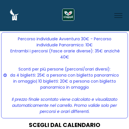
Percorso individuale Avventura 30€ - Percorso
individuale Panoramico: 10€
Entrambi i percorsi (fasce orarie diverse): 35€ anziché 
40€
Sconti per più persone (percorsi/orari diversi):
da 4 biglietti: 25€ a persona con biglietto panoramico
in omaggio| 10 biglietti: 20€ a persona con biglietto
panoramico in omaggio
Il prezzo finale scontato viene calcolato e visualizzato
automaticamente nel carrello. Promo valide solo per
percorsi e orari differenti.
SCEGLI DAL CALENDARIO