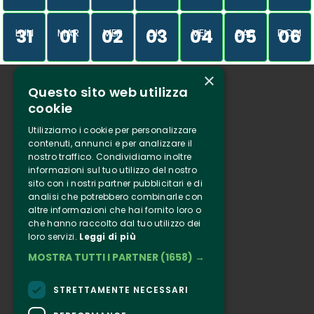
31
01
02
03
04
05
06
LUN
MAR
MER
GIO
VEN
SAB
DOM
×
Questo sito web utilizza
Chi siamo
cookie
Tenuta Selvaggia
Utilizziamo i cookie per personalizzare
Contatti
contenuti, annunci e per analizzare il
nostro traffico. Condividiamo inoltre
Biglietteria
informazioni sul tuo utilizzo del nostro
sito con i nostri partner pubblicitari e di
analisi che potrebbero combinarle con
Clappit
altre informazioni che hai fornito loro o
Informazione
che hanno raccolto dal tuo utilizzo dei
loro servizi.
Leggi di più
Seguici
MOSTRA TUTTI I PARTNER
(1658) →
Instagram
Facebook
STRETTAMENTE NECESSARI
Connect