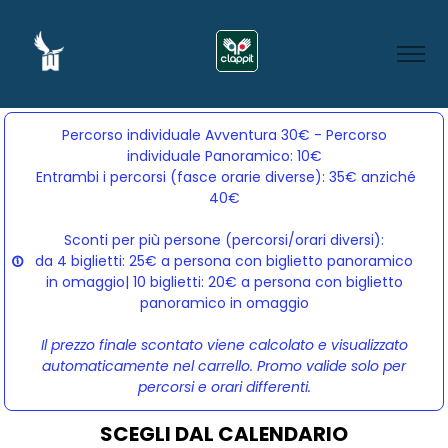
Percorso individuale Avventura 30€ - Percorso
individuale Panoramico: 10€
Entrambi i percorsi (fasce orarie diverse): 35€ anziché 
40€
Sconti per più persone (percorsi/orari diversi):
da 4 biglietti: 25€ a persona con biglietto panoramico
in omaggio| 10 biglietti: 20€ a persona con biglietto
panoramico in omaggio
Il prezzo finale scontato viene calcolato e visualizzato
automaticamente nel carrello. Promo valide solo per
percorsi e orari differenti.
SCEGLI DAL CALENDARIO