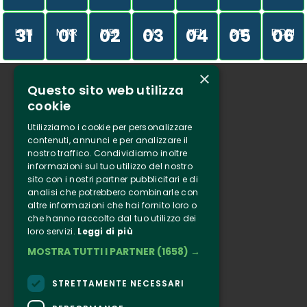
31
01
02
03
04
05
06
LUN
MAR
MER
GIO
VEN
SAB
DOM
×
Questo sito web utilizza
Chi siamo
cookie
Tenuta Selvaggia
Utilizziamo i cookie per personalizzare
Contatti
contenuti, annunci e per analizzare il
nostro traffico. Condividiamo inoltre
Biglietteria
informazioni sul tuo utilizzo del nostro
sito con i nostri partner pubblicitari e di
analisi che potrebbero combinarle con
Clappit
altre informazioni che hai fornito loro o
Informazione
che hanno raccolto dal tuo utilizzo dei
loro servizi.
Leggi di più
Seguici
MOSTRA TUTTI I PARTNER
(1658) →
Instagram
Facebook
STRETTAMENTE NECESSARI
Connect