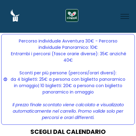
Percorso individuale Avventura 30€ - Percorso
individuale Panoramico: 10€
Entrambi i percorsi (fasce orarie diverse): 35€ anziché 
40€
Sconti per più persone (percorsi/orari diversi):
da 4 biglietti: 25€ a persona con biglietto panoramico
in omaggio| 10 biglietti: 20€ a persona con biglietto
panoramico in omaggio
Il prezzo finale scontato viene calcolato e visualizzato
automaticamente nel carrello. Promo valide solo per
percorsi e orari differenti.
SCEGLI DAL CALENDARIO