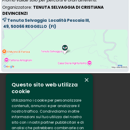
Promo valide solo per percorsi e orari differenti.
Organizzatore:
TENUTA SELVAGGIA DI CRISTIANA
DEVINCENZI
Tenuta Selvaggia Località Pescaia III,
49, 50066 
REGGELLO
(FI)
×
Questo sito web utilizza
Chi siamo
cookie
Tenuta Selvaggia
Utilizziamo i cookie per personalizzare
Contatti
contenuti, annunci e per analizzare il
nostro traffico. Condividiamo inoltre
Biglietteria
informazioni sul tuo utilizzo del nostro
sito con i nostri partner pubblicitari e di
analisi che potrebbero combinarle con
Clappit