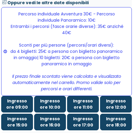
Oppure vedi le altre date disponibili
Percorso individuale Avventura 30€ - Percorso
individuale Panoramico: 10€
Entrambi i percorsi (fasce orarie diverse): 35€ anziché 
40€
Sconti per più persone (percorsi/orari diversi):
da 4 biglietti: 25€ a persona con biglietto panoramico
in omaggio| 10 biglietti: 20€ a persona con biglietto
panoramico in omaggio
Il prezzo finale scontato viene calcolato e visualizzato
automaticamente nel carrello. Promo valide solo per
percorsi e orari differenti.
Ingresso
Ingresso
Ingresso
Ingresso
ore 09:00
ore 10:00
ore 11:00
ore 12:00
Ingresso
Ingresso
Ingresso
Ingresso
ore 15:00
ore 16:00
ore 17:00
ore 18:00