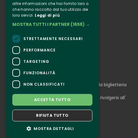
altre informazioni che hai fornito loro o
Informazione
che hanno raccolto dal tuo utilizzo dei
Seguici
loro servizi.
Leggi di più
MOSTRA TUTTI I PARTNER
(1658) →
Instagram
Facebook
STRETTAMENTE NECESSARI
Connect
PERFORMANCE
TARGETING
FUNZIONALITÀ
CONTATTI
NON CLASSIFICATI
Per informazioni e supporto all'acquisto della biglietteria
Clicca qui
Per informazioni sul programma e l'evento, rivolgersi all'
ACCETTA TUTTO
organizzatore
.
Dichiarazione di accessibilità
RIFIUTA TUTTO
MOSTRA DETTAGLI