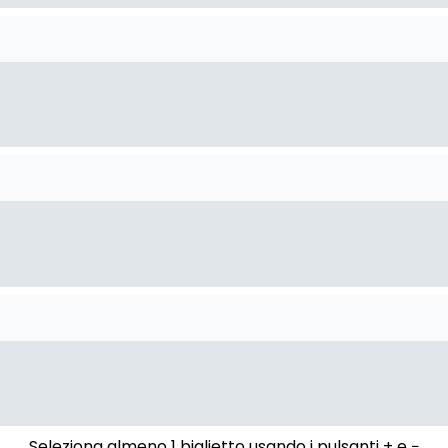
Seleziona almeno 1 biglietto usando i pulsanti + e −