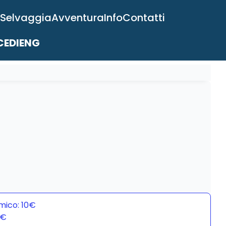
 Selvaggia
Avventura
Info
Contatti
EDI
ENG
mico: 10€
0€