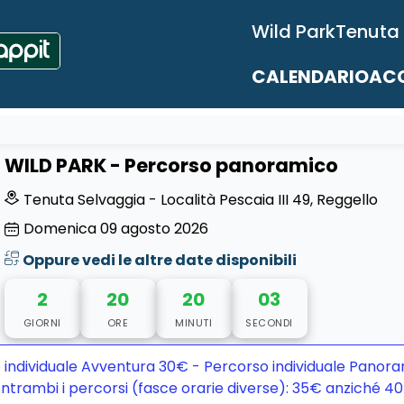
Wild Park
Tenuta
CALENDARIO
ACC
WILD PARK - Percorso panoramico
Tenuta Selvaggia - Località Pescaia III 49, Reggello
Domenica
09
agosto 2026
Oppure vedi le altre date disponibili
2
20
20
02
GIORNI
ORE
MINUTI
SECONDI
 individuale Avventura 30€ - Percorso individuale Panora
ntrambi i percorsi (fasce orarie diverse): 35€ anziché 4