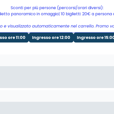
Sconti per più persone (percorsi/orari diversi):
glietto panoramico in omaggio| 10 biglietti: 20€ a person
to e visualizzato automaticamente nel carrello. Promo vali
sso ore 11:00
Ingresso ore 12:00
Ingresso ore 15:0