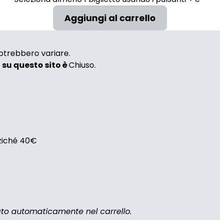
 potrebbero variare.
i su questo sito è
Chiuso.
nziché 40€
zato automaticamente nel carrello.