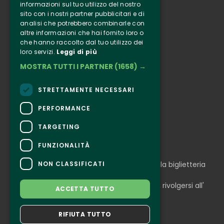
Biglietteria
informazioni sul tuo utilizzo del nostro
sito con i nostri partner pubblicitari e di
analisi che potrebbero combinarle con
Clappit
altre informazioni che hai fornito loro o
Informazione
che hanno raccolto dal tuo utilizzo dei
Seguici
loro servizi.
Leggi di più
MOSTRA TUTTI I PARTNER
(1658) →
Instagram
Facebook
STRETTAMENTE NECESSARI
Connect
PERFORMANCE
TARGETING
FUNZIONALITÀ
CONTATTI
NON CLASSIFICATI
Per informazioni e supporto all'acquisto della biglietteria
Clicca qui
Per informazioni sul programma e l'evento, rivolgersi all'
ACCETTA TUTTO
organizzatore
.
Dichiarazione di accessibilità
RIFIUTA TUTTO