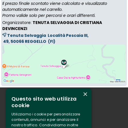
Il prezzo finale scontato viene calcolato e visualizzato
automaticamente nel carrello.
Promo valide solo per percorsi e orari differenti.
Organizzatore:
TENUTA SELVAGGIA DI CRISTIANA
DEVINCENZI
Tenuta Selvaggia Località Pescaia III,
49, 50066 
REGGELLO
(FI)
×
Questo sito web utilizza
Chi siamo
cookie
Tenuta Selvaggia
Utilizziamo i cookie per personalizzare
Contatti
contenuti, annunci e per analizzare il
nostro traffico. Condividiamo inoltre