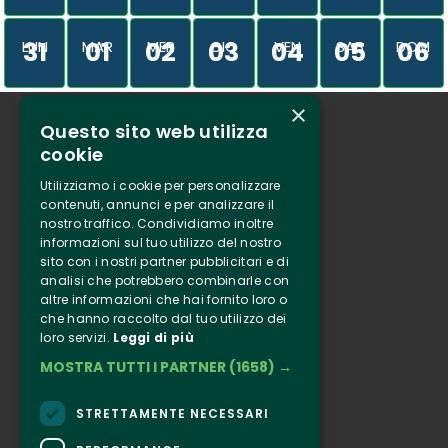
31
01
02
03
04
05
06
LUN
MAR
MER
GIO
VEN
SAB
DOM
×
Questo sito web utilizza
Chi siamo
cookie
Tenuta Selvaggia
Utilizziamo i cookie per personalizzare
Contatti
contenuti, annunci e per analizzare il
nostro traffico. Condividiamo inoltre
Biglietteria
informazioni sul tuo utilizzo del nostro
sito con i nostri partner pubblicitari e di
analisi che potrebbero combinarle con
Clappit
altre informazioni che hai fornito loro o
Informazione
che hanno raccolto dal tuo utilizzo dei
loro servizi.
Leggi di più
Seguici
MOSTRA TUTTI I PARTNER
(1658) →
Instagram
Facebook
STRETTAMENTE NECESSARI
Connect