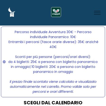
Percorso individuale Avventura 30€ - Percorso
individuale Panoramico: 10€
Entrambi i percorsi (fasce orarie diverse): 35€ anziché 
40€
Sconti per più persone (percorsi/orari diversi):
da 4 biglietti: 25€ a persona con biglietto panoramico
in omaggio| 10 biglietti: 20€ a persona con biglietto
panoramico in omaggio
Il prezzo finale scontato viene calcolato e visualizzato
automaticamente nel carrello. Promo valide solo per
percorsi e orari differenti.
SCEGLI DAL CALENDARIO