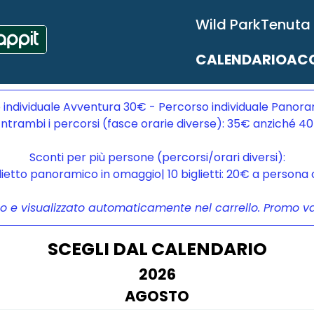
Wild Park
Tenuta
CALENDARIO
ACC
 individuale Avventura 30€ - Percorso individuale Panora
ntrambi i percorsi (fasce orarie diverse): 35€ anziché 4
Sconti per più persone (percorsi/orari diversi):
glietto panoramico in omaggio| 10 biglietti: 20€ a person
to e visualizzato automaticamente nel carrello. Promo vali
SCEGLI DAL CALENDARIO
2026
AGOSTO