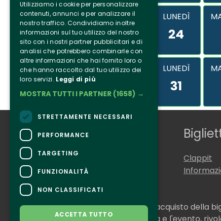
Utilizziamo i cookie per personalizzare
contenuti, annunci e per analizzare il
LUNEDÌ
MA
nostro traffico. Condividiamo inoltre
24
informazioni sul tuo utilizzo del nostro
sito con i nostri partner pubblicitari e di
analisi che potrebbero combinarle con
altre informazioni che hai fornito loro o
LUNEDÌ
MA
che hanno raccolto dal tuo utilizzo dei
loro servizi.
Leggi di più
31
MOSTRA TUTTI I PARTNER
(1658) →
STRETTAMENTE NECESSARI
Chi siamo
Bigliet
PERFORMANCE
TARGETING
Tenuta Selvaggia
Clappit
Contatti
Informaz
FUNZIONALITÀ
NON CLASSIFICATI
CONTATTI
Per informazioni e supporto all'acquisto della bi
ACCETTA TUTTO
Per informazioni sul programma e l'evento, rivolg