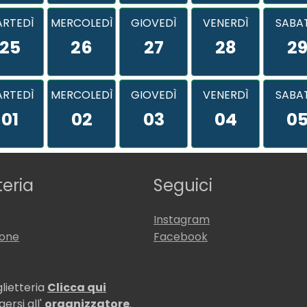
RTEDÌ
MERCOLEDÌ
GIOVEDÌ
VENERDÌ
SABA
25
26
27
28
2
RTEDÌ
MERCOLEDÌ
GIOVEDÌ
VENERDÌ
SABA
01
02
03
04
0
teria
Seguici
Instagram
ione
Facebook
glietteria
Clicca qui
ersi all'
organizzatore
.