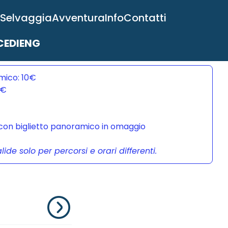
 Selvaggia
Avventura
Info
Contatti
EDI
ENG
mico: 10€
0€
a con biglietto panoramico in omaggio
de solo per percorsi e orari differenti.