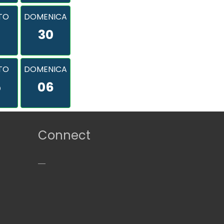
TO
DOMENICA
9
30
TO
DOMENICA
5
06
Connect