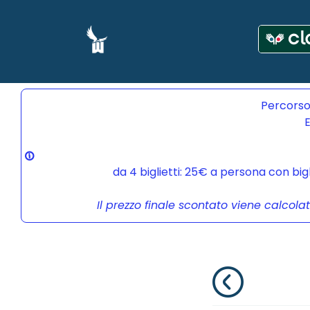
Percorso
E
da 4 biglietti: 25€ a persona con bi
Il prezzo finale scontato viene calcola