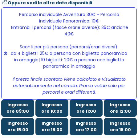
Oppure vedi le altre date disponibili
Percorso individuale Avventura 30€ - Percorso
individuale Panoramico: 10€
Entrambi i percorsi (fasce orarie diverse): 35€ anziché 
40€
Sconti per più persone (percorsi/orari diversi):
da 4 biglietti: 25€ a persona con biglietto panoramico
in omaggio| 10 biglietti: 20€ a persona con biglietto
panoramico in omaggio
Il prezzo finale scontato viene calcolato e visualizzato
automaticamente nel carrello. Promo valide solo per
percorsi e orari differenti.
Ingresso
Ingresso
Ingresso
Ingresso
ore 09:00
ore 10:00
ore 11:00
ore 12:00
Ingresso
Ingresso
Ingresso
Ingresso
ore 15:00
ore 16:00
ore 17:00
ore 18:00