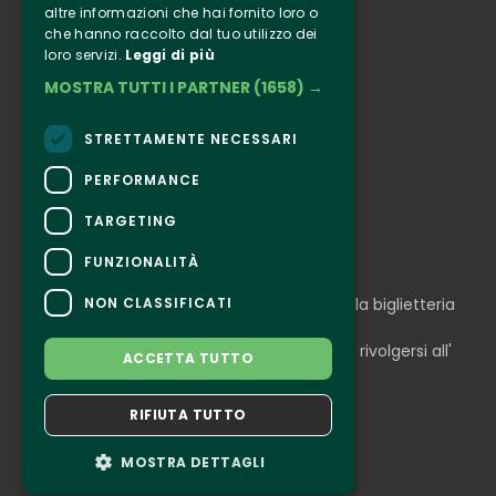
altre informazioni che hai fornito loro o
Informazione
che hanno raccolto dal tuo utilizzo dei
Seguici
loro servizi.
Leggi di più
MOSTRA TUTTI I PARTNER
(1658) →
Instagram
Facebook
STRETTAMENTE NECESSARI
Connect
PERFORMANCE
TARGETING
FUNZIONALITÀ
CONTATTI
NON CLASSIFICATI
Per informazioni e supporto all'acquisto della biglietteria
Clicca qui
Per informazioni sul programma e l'evento, rivolgersi all'
ACCETTA TUTTO
organizzatore
.
Dichiarazione di accessibilità
RIFIUTA TUTTO
MOSTRA DETTAGLI