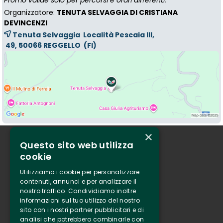
Promo valide solo per percorsi e orari differenti.
Organizzatore:
TENUTA SELVAGGIA DI CRISTIANA
DEVINCENZI
Tenuta Selvaggia Località Pescaia III,
49, 50066 
REGGELLO
(FI)
×
Questo sito web utilizza
Chi siamo
cookie
Tenuta Selvaggia
Utilizziamo i cookie per personalizzare
Contatti
contenuti, annunci e per analizzare il
nostro traffico. Condividiamo inoltre
Biglietteria
informazioni sul tuo utilizzo del nostro
sito con i nostri partner pubblicitari e di
analisi che potrebbero combinarle con
Clappit