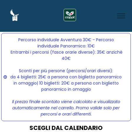
Percorso individuale Avventura 30€ - Percorso
individuale Panoramico: 10€
Entrambi i percorsi (fasce orarie diverse): 35€ anziché 
40€
Sconti per più persone (percorsi/orari diversi):
da 4 biglietti: 25€ a persona con biglietto panoramico
in omaggio| 10 biglietti: 20€ a persona con biglietto
panoramico in omaggio
Il prezzo finale scontato viene calcolato e visualizzato
automaticamente nel carrello. Promo valide solo per
percorsi e orari differenti.
SCEGLI DAL CALENDARIO