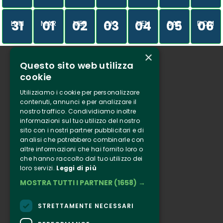
31
01
02
03
04
05
06
LUN
MAR
MER
GIO
VEN
SAB
DOM
×
Questo sito web utilizza
Chi siamo
cookie
Tenuta Selvaggia
Utilizziamo i cookie per personalizzare
Contatti
contenuti, annunci e per analizzare il
nostro traffico. Condividiamo inoltre
Biglietteria
informazioni sul tuo utilizzo del nostro
sito con i nostri partner pubblicitari e di
analisi che potrebbero combinarle con
Clappit
altre informazioni che hai fornito loro o
Informazione
che hanno raccolto dal tuo utilizzo dei
loro servizi.
Leggi di più
Seguici
MOSTRA TUTTI I PARTNER
(1658) →
Instagram
Facebook
STRETTAMENTE NECESSARI
Connect