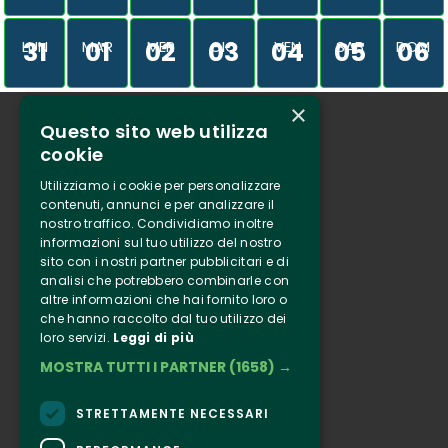
31
01
02
03
04
05
06
LUN
MAR
MER
GIO
VEN
SAB
DOM
×
Questo sito web utilizza
Chi siamo
cookie
Tenuta Selvaggia
Utilizziamo i cookie per personalizzare
Contatti
contenuti, annunci e per analizzare il
nostro traffico. Condividiamo inoltre
Biglietteria
informazioni sul tuo utilizzo del nostro
sito con i nostri partner pubblicitari e di
analisi che potrebbero combinarle con
Clappit
altre informazioni che hai fornito loro o
Informazione
che hanno raccolto dal tuo utilizzo dei
loro servizi.
Leggi di più
Seguici
MOSTRA TUTTI I PARTNER
(1658) →
Instagram
Facebook
STRETTAMENTE NECESSARI
Connect