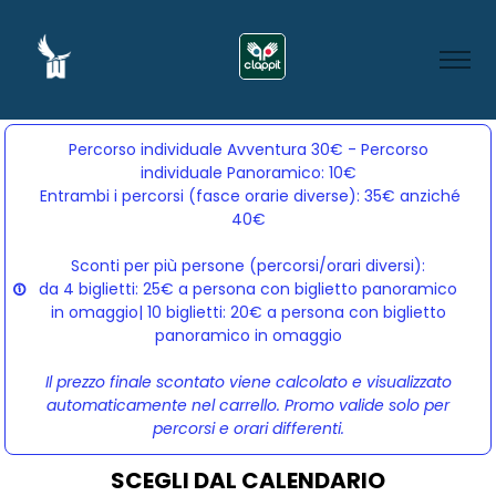
Percorso individuale Avventura 30€ - Percorso
individuale Panoramico: 10€
Entrambi i percorsi (fasce orarie diverse): 35€ anziché 
40€
Sconti per più persone (percorsi/orari diversi):
da 4 biglietti: 25€ a persona con biglietto panoramico
in omaggio| 10 biglietti: 20€ a persona con biglietto
panoramico in omaggio
Il prezzo finale scontato viene calcolato e visualizzato
automaticamente nel carrello. Promo valide solo per
percorsi e orari differenti.
SCEGLI DAL CALENDARIO