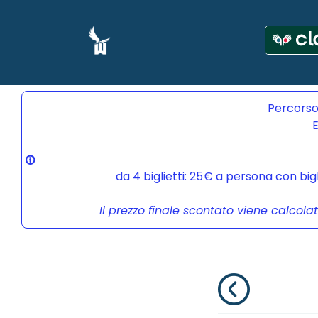
Percorso
E
da 4 biglietti: 25€ a persona con bi
Il prezzo finale scontato viene calcola