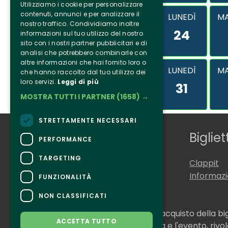
Utilizziamo i cookie per personalizzare
contenuti, annunci e per analizzare il
LUNEDÌ
MA
nostro traffico. Condividiamo inoltre
24
informazioni sul tuo utilizzo del nostro
sito con i nostri partner pubblicitari e di
analisi che potrebbero combinarle con
altre informazioni che hai fornito loro o
LUNEDÌ
MA
che hanno raccolto dal tuo utilizzo dei
loro servizi.
Leggi di più
31
MOSTRA TUTTI I PARTNER
(1658) →
STRETTAMENTE NECESSARI
Chi siamo
Bigliet
PERFORMANCE
TARGETING
Tenuta Selvaggia
Clappit
Contatti
Informaz
FUNZIONALITÀ
NON CLASSIFICATI
CONTATTI
Per informazioni e supporto all'acquisto della bi
ACCETTA TUTTO
Per informazioni sul programma e l'evento, rivolg