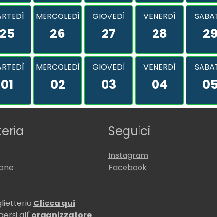
RTEDÌ
MERCOLEDÌ
GIOVEDÌ
VENERDÌ
SABA
25
26
27
28
2
RTEDÌ
MERCOLEDÌ
GIOVEDÌ
VENERDÌ
SABA
01
02
03
04
0
teria
Seguici
Instagram
ione
Facebook
glietteria
Clicca qui
ersi all'
organizzatore
.