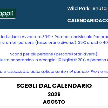
Wild Park
Tenuta
CALENDARIO
ACC
 individuale Avventura 30€ - Percorso individuale Panora
ntrambi i percorsi (fasce orarie diverse): 35€ anziché 4
Sconti per più persone (percorsi/orari diversi):
glietto panoramico in omaggio| 10 biglietti: 20€ a person
to e visualizzato automaticamente nel carrello. Promo vali
SCEGLI DAL CALENDARIO
2026
AGOSTO