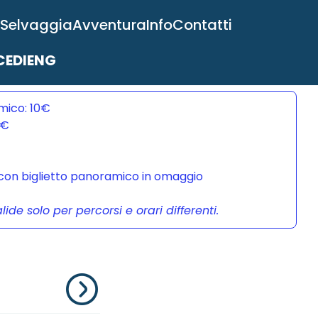
 Selvaggia
Avventura
Info
Contatti
EDI
ENG
mico: 10€
0€
a con biglietto panoramico in omaggio
de solo per percorsi e orari differenti.