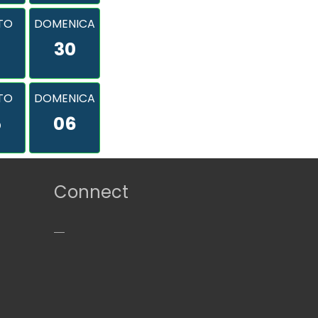
TO
DOMENICA
9
30
TO
DOMENICA
5
06
Connect