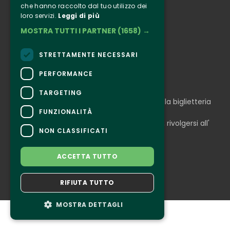
che hanno raccolto dal tuo utilizzo dei
Instagram
loro servizi.
Leggi di più
Facebook
MOSTRA TUTTI I PARTNER
(1658) →
Connect
STRETTAMENTE NECESSARI
PERFORMANCE
CONTATTI
TARGETING
Per informazioni e supporto all'acquisto della biglietteria
Clicca qui
FUNZIONALITÀ
Per informazioni sul programma e l'evento, rivolgersi all'
NON CLASSIFICATI
organizzatore
.
Dichiarazione di accessibilità
ACCETTA TUTTO
RIFIUTA TUTTO
MOSTRA DETTAGLI