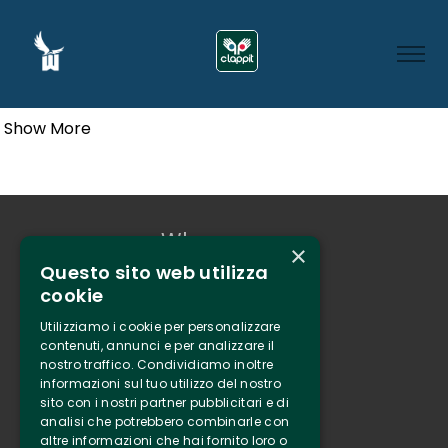
Show More
Who we are
×
Questo sito web utilizza
Tenuta Selvaggia
cookie
Contacts
Utilizziamo i cookie per personalizzare
Online ticketing
contenuti, annunci e per analizzare il
nostro traffico. Condividiamo inoltre
informazioni sul tuo utilizzo del nostro
Clappit
sito con i nostri partner pubblicitari e di
Information
analisi che potrebbero combinarle con
altre informazioni che hai fornito loro o
Follow Us