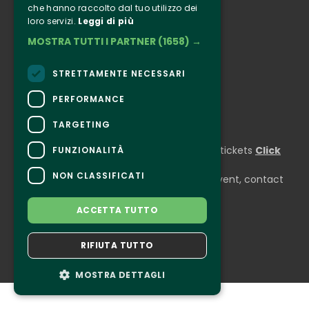
che hanno raccolto dal tuo utilizzo dei
loro servizi.
Leggi di più
Instagram
MOSTRA TUTTI I PARTNER
(1658) →
Facebook
Connect
STRETTAMENTE NECESSARI
PERFORMANCE
TARGETING
CONTACTS
For information and support in purchasing tickets
Click
FUNZIONALITÀ
here
NON CLASSIFICATI
For information on the program and the event, contact
the
organizer
.
Accessibility statement
ACCETTA TUTTO
RIFIUTA TUTTO
MOSTRA DETTAGLI